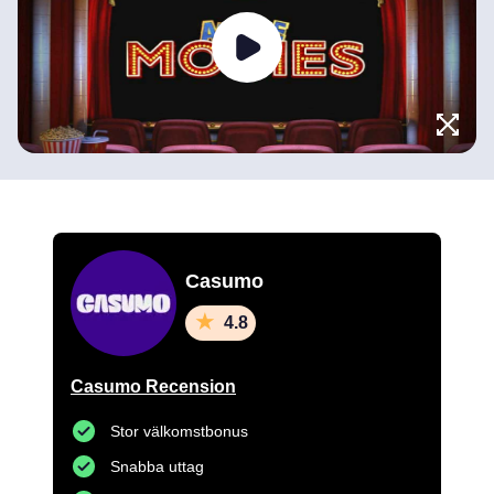
Casumo
4.8
Casumo Recension
Stor välkomstbonus
Snabba uttag