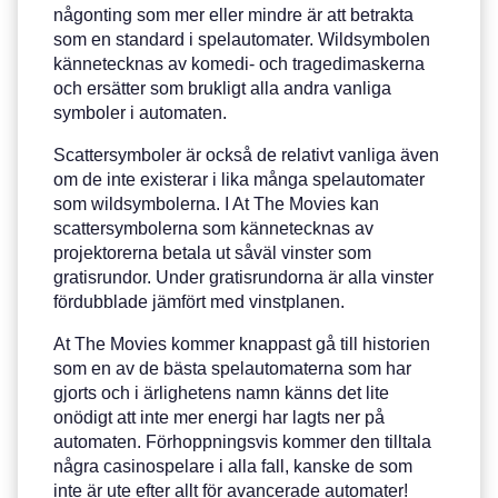
någonting som mer eller mindre är att betrakta
som en standard i spelautomater. Wildsymbolen
kännetecknas av komedi- och tragedimaskerna
och ersätter som brukligt alla andra vanliga
symboler i automaten.
Scattersymboler är också de relativt vanliga även
om de inte existerar i lika många spelautomater
som wildsymbolerna. I At The Movies kan
scattersymbolerna som kännetecknas av
projektorerna betala ut såväl vinster som
gratisrundor. Under gratisrundorna är alla vinster
fördubblade jämfört med vinstplanen.
At The Movies kommer knappast gå till historien
som en av de bästa spelautomaterna som har
gjorts och i ärlighetens namn känns det lite
onödigt att inte mer energi har lagts ner på
automaten. Förhoppningsvis kommer den tilltala
några casinospelare i alla fall, kanske de som
inte är ute efter allt för avancerade automater!