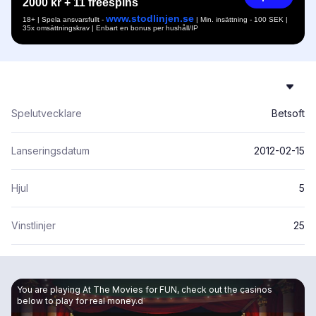
2000 kr + 11 freespins
www.stodlinjen.se
18+ | Spela ansvarsfullt -
| Min. insättning - 100 SEK |
35x omsättningskrav | Enbart en bonus per hushåll/IP
Spelutvecklare
Betsoft
Lanseringsdatum
2012-02-15
Hjul
5
Vinstlinjer
25
You are playing At The Movies for FUN, check out the casinos
below to play for real money.d