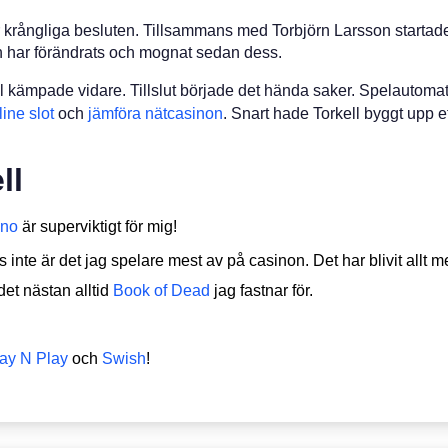
är krångliga besluten. Tillsammans med Torbjörn Larsson startad
n har förändrats och mognat sedan dess.
l kämpade vidare. Tillslut började det hända saker. Spelautomate
line slot
och
jämföra nätcasinon
. Snart hade Torkell byggt upp e
ll
ino
är superviktigt för mig!
 inte är det jag spelare mest av på casinon. Det har blivit allt m
det nästan alltid
Book of Dead
jag fastnar för.
ay N Play
och
Swish
!