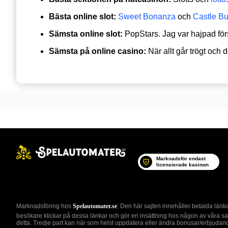
Bästa online slot:
Sweet Bonanza
och
Castle Bu
Sämsta online slot:
PopStars. Jag var hajpad förs
Sämsta på online casino:
När allt går trögt och
Marknadsför endast
licensierade kasinon
Marknadsföring hos
Spelautomater.se
: Den här sajten innehåller betalda länk
besökare klickar på dessa länkar och gör en insättning hos någon av våra sa
detta. Tredje part kan när som helst uppdatera eller ändra bonusar/erbjudanden