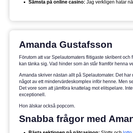
Sämsta på online casino:
Jag verkligen hatar nä
Amanda Gustafsson
Förutom att var Spelautomaters flitigaste skribent och
kan tänka sig. Vad hinder som än står framför henna 
Amanda skriver nästan allt på Spelautomater. Det har n
något av ett mindervärdeskomplex inför henne. Men s
Det vore som att jämföra knattelag mot elitspelare. Int
exceptionell.
Hon älskar också popcorn.
Snabba frågor med Ama
Bästa sektionen på nätcasinon:
Slotts och
lotto