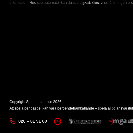
information. Hos spelautomater kan du spela
gratis slots
, vi erhåller ingen er
Copyright Spelutomater.se 2026
Att spela pengaspel kan vara beroendeframkallande – spela alltid ansvarsfull
020 – 81 91 00