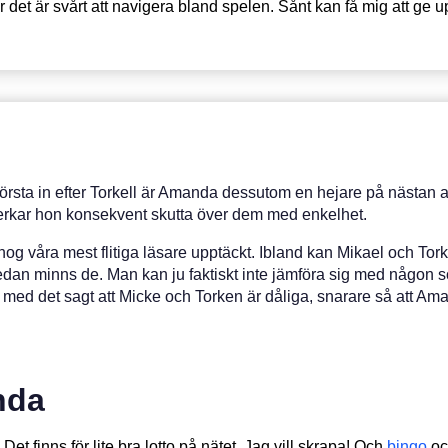
r det är svårt att navigera bland spelen. Sånt kan få mig att ge u
 första in efter Torkell är Amanda dessutom en hejare på nästan 
verkar hon konsekvent skutta över dem med enkelhet.
og våra mest flitiga läsare upptäckt. Ibland kan Mikael och Tor
edan minns de. Man kan ju faktiskt inte jämföra sig med någon
e med det sagt att Micke och Torken är dåliga, snarare så att Am
nda
. Det finns för lite bra lotto på nätet. Jag vill skrapa! Och
bingo
oc