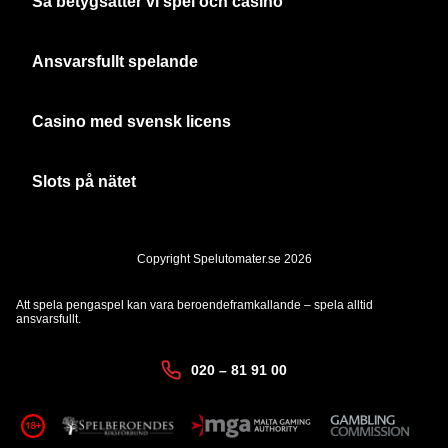
Så betygsätter vi spel och casino
Ansvarsfullt spelande
Casino med svensk licens
Slots på nätet
Copyright Spelutomater.se 2026
Att spela pengaspel kan vara beroendeframkallande – spela alltid
ansvarsfullt.
020 – 81 91 00