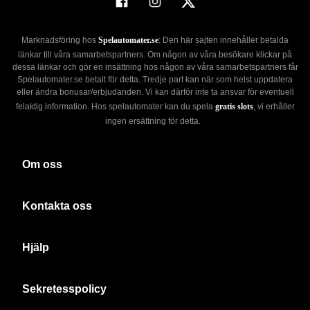
Marknadsföring hos
Spelautomater.se
: Den här sajten innehåller betalda
länkar till våra samarbetspartners. Om någon av våra besökare klickar på
dessa länkar och gör en insättning hos någon av våra samarbetspartners får
Spelautomater.se betalt för detta. Tredje part kan när som helst uppdatera
eller ändra bonusar/erbjudanden. Vi kan därför inte ta ansvar för eventuell
felaktig information. Hos spelautomater kan du spela
gratis slots
, vi erhåller
ingen ersättning för detta.
Om oss
Kontakta oss
Hjälp
Sekretesspolicy