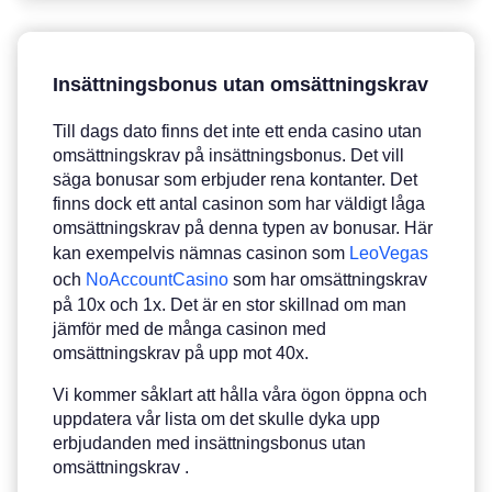
Insättningsbonus utan omsättningskrav
Till dags dato finns det inte ett enda casino utan
omsättningskrav på insättningsbonus. Det vill
säga bonusar som erbjuder rena kontanter. Det
finns dock ett antal casinon som har väldigt låga
omsättningskrav på denna typen av bonusar. Här
kan exempelvis nämnas casinon som
LeoVegas
och
NoAccountCasino
som har omsättningskrav
på 10x och 1x. Det är en stor skillnad om man
jämför med de många casinon med
omsättningskrav på upp mot 40x.
Vi kommer såklart att hålla våra ögon öppna och
uppdatera vår lista om det skulle dyka upp
erbjudanden med insättningsbonus utan
omsättningskrav .