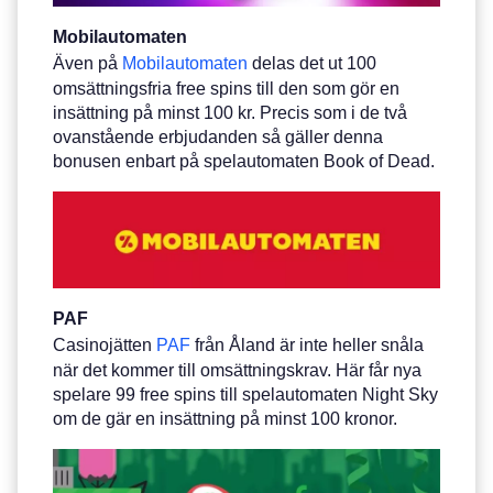
Mobilautomaten
Även på
Mobilautomaten
delas det ut 100
omsättningsfria free spins till den som gör en
insättning på minst 100 kr. Precis som i de två
ovanstående erbjudanden så gäller denna
bonusen enbart på spelautomaten Book of Dead.
PAF
Casinojätten
PAF
från Åland är inte heller snåla
när det kommer till omsättningskrav. Här får nya
spelare 99 free spins till spelautomaten Night Sky
om de gär en insättning på minst 100 kronor.