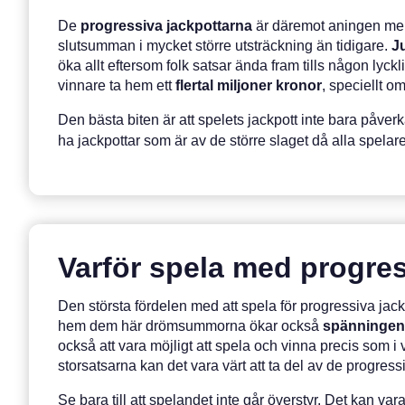
De
progressiva
jackpottarna
är däremot aningen mer 
slutsumman i mycket större utsträckning än tidigare.
Ju
öka allt eftersom folk satsar ända fram tills någon ly
vinnare ta hem ett
flertal
miljoner
kronor
, speciellt o
Den bästa biten är att spelets jackpott inte bara påve
ha jackpottar som är av de större slaget då alla spelare
Varför spela med progres
Den största fördelen med att spela för progressiva jack
hem dem här drömsummorna ökar också
spänningen
också att vara möjligt att spela och vinna precis som i
storsatsarna kan det vara värt att ta del av de progres
Se bara till att spelandet inte går överstyr. Det kan var