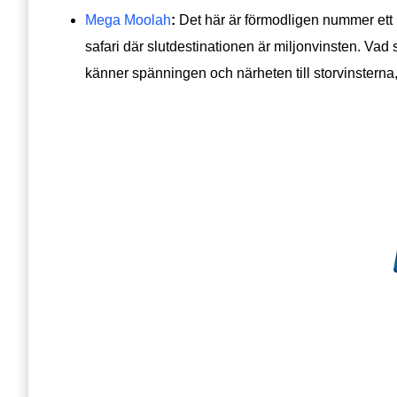
Mega Moolah
:
Det här är förmodligen nummer ett 
safari där slutdestinationen är miljonvinsten. Vad
känner spänningen och närheten till storvinsterna,