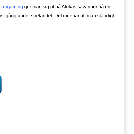
icrogaming
ger man sig ut på Afrikas savanner på en
lås igång under spelandet. Det innebär att man ständigt