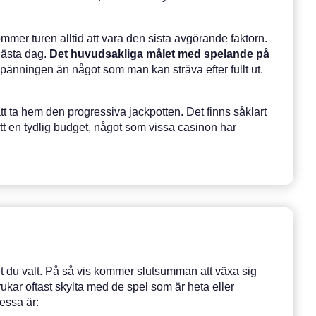
mmer turen alltid att vara den sista avgörande faktorn.
 nästa dag.
Det huvudsakliga målet med spelande på
 spänningen än något som man kan sträva efter fullt ut.
att ta hem den progressiva jackpotten. Det finns såklart
ätt en tydlig budget, något som vissa casinon har
 det du valt. På så vis kommer slutsumman att växa sig
ukar oftast skylta med de spel som är heta eller
essa är: