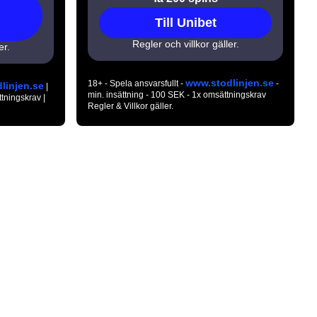
Till Unibet
Regler och villkor gäller.
er.
www.stodlinjen.se
18+ - Spela ansvarsfullt -
-
linjen.se
|
min. insättning - 100 SEK - 1x omsättningskrav
tningskrav |
Regler & Villkor gäller.