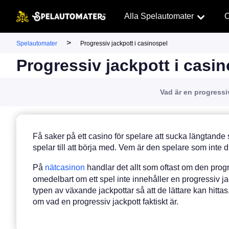
Alla Spelautomater
C
>
Spelautomater
Progressiv jackpott i casinospel
Progressiv jackpott i casi
Vad är en progressi
Få saker på ett casino för spelare att sucka längtand
spelar till att börja med. Vem är den spelare som inte dr
På
nätcasinon
handlar det allt som oftast om den progre
omedelbart om ett spel inte innehåller en progressiv j
typen av växande jackpottar så att de lättare kan hitt
om vad en progressiv jackpott faktiskt är.