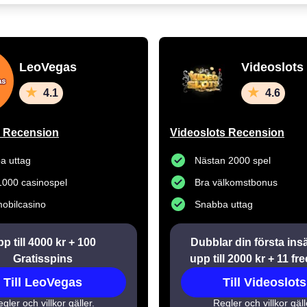
LeoVegas
Videoslots
4.1
4.6
 Recension
Videoslots Recension
a uttag
Nästan 2000 spel
1000 casinospel
Bra välkomstbonus
mobilcasino
Snabba uttag
p till 4000 kr + 100
Dubblar din första ins
Gratisspins
upp till 2000 kr + 11 fr
Till LeoVegas
Till Videoslots
gler och villkor gäller.
Regler och villkor gäll