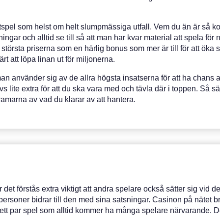
otspel som helst om helt slumpmässiga utfall. Vem du än är så ko
ningar och alltid se till så att man har kvar material att spela för
 största priserna som en härlig bonus som mer är till för att öka
rt att löpa linan ut för miljonerna.
tt man använder sig av de allra högsta insatserna för att ha chans 
vs lite extra för att du ska vara med och tävla där i toppen. Så s
 ramarna av vad du klarar av att hantera.
 det förstås extra viktigt att andra spelare också sätter sig vid
personer bidrar till den med sina satsningar. Casinon på nätet br
et ett par spel som alltid kommer ha många spelare närvarande. D