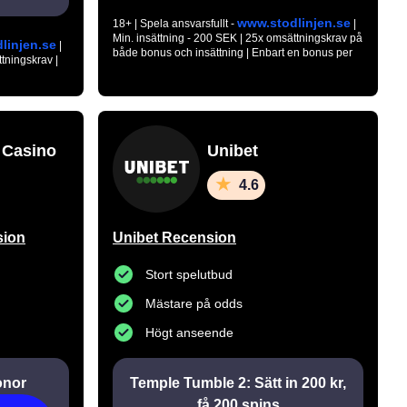
www.stodlinjen.se
18+ | Spela ansvarsfullt -
|
Min. insättning - 200 SEK | 25x omsättningskrav på
linjen.se
|
både bonus och insättning | Enbart en bonus per
tningskrav |
hushåll/IP
 Casino
Unibet
4.6
sion
Unibet Recension
Stort spelutbud
Mästare på odds
Högt anseende
onor
Temple Tumble 2: Sätt in 200 kr,
få 200 spins