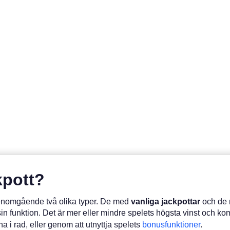
kpott?
 genomgående två olika typer. De med
vanliga
jackpottar
och de m
in funktion. Det är mer eller mindre spelets högsta vinst och kom
i rad, eller genom att utnyttja spelets
bonusfunktioner
.