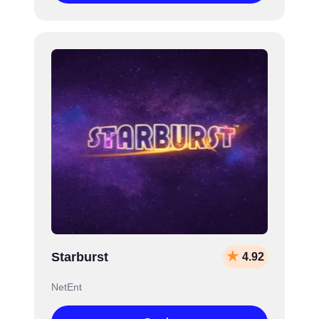
Starburst
4.92
NetEnt