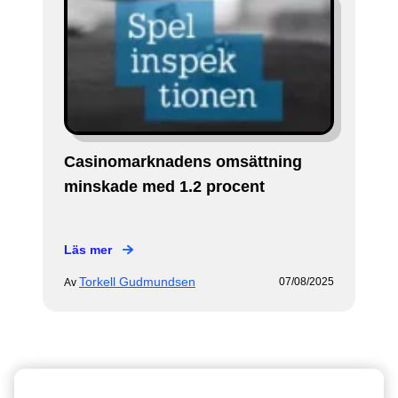
Casinomarknadens omsättning
minskade med 1.2 procent
Läs mer
Torkell Gudmundsen
07/08/2025
Av