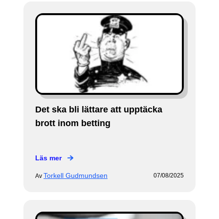
Det ska bli lättare att upptäcka
brott inom betting
Läs mer
Torkell Gudmundsen
07/08/2025
Av