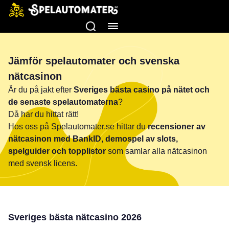
Jämför spelautomater och svenska
nätcasinon
Är du på jakt efter
Sveriges bästa casino på nätet och
de senaste spelautomaterna
?
Då har du hittat rätt!
Hos oss på Spelautomater.se hittar du
recensioner av
nätcasinon med BankID, demospel av slots,
spelguider och topplistor
som samlar alla nätcasinon
med svensk licens.
Sveriges bästa nätcasino 2026