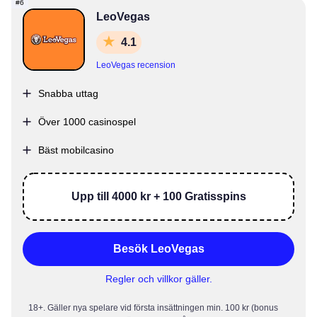
LeoVegas
4.1
LeoVegas recension
Snabba uttag
Över 1000 casinospel
Bäst mobilcasino
Upp till 4000 kr + 100 Gratisspins
Besök LeoVegas
Regler och villkor gäller.
18+. Gäller nya spelare vid första insättningen min. 100 kr (bonus