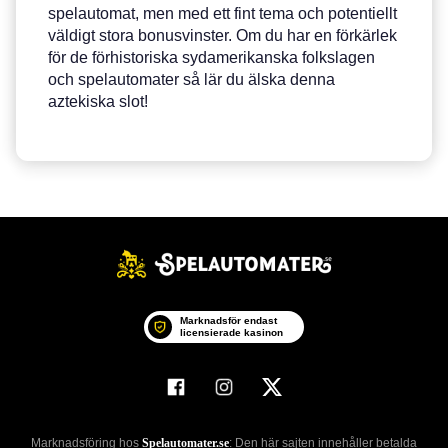
spelautomat, men med ett fint tema och potentiellt
väldigt stora bonusvinster. Om du har en förkärlek
för de förhistoriska sydamerikanska folkslagen
och spelautomater så lär du älska denna
aztekiska slot!
Marknadsför endast
licensierade kasinon
Marknadsföring hos
Spelautomater.se
: Den här sajten innehåller betalda