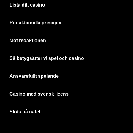
Lista ditt casino
Redaktionella principer
Möt redaktionen
Så betygsätter vi spel och casino
Ansvarsfullt spelande
Casino med svensk licens
Slots på nätet