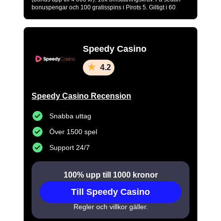
bonuspengar och 100 gratisspins i Pirots 5. Giltigt i 60
dagar. Regler & villkor gäller. Regler & villkor gäller.
www.stodlinjen.se
www.spelpaus.se
-
. Spela
ansvarsfullt.
Speedy Casino
4.2
Speedy Casino Recension
Snabba uttag
Över 1500 spel
Support 24/7
100% upp till 1000 kronor
Till Speedy Casino
Regler och villkor gäller.