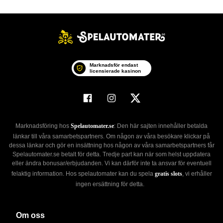
Marknadsför endast
licensierade kasinon
Marknadsföring hos
Spelautomater.se
: Den här sajten innehåller betalda
länkar till våra samarbetspartners. Om någon av våra besökare klickar på
dessa länkar och gör en insättning hos någon av våra samarbetspartners får
Spelautomater.se betalt för detta. Tredje part kan när som helst uppdatera
eller ändra bonusar/erbjudanden. Vi kan därför inte ta ansvar för eventuell
felaktig information. Hos spelautomater kan du spela
gratis slots
, vi erhåller
ingen ersättning för detta.
Om oss