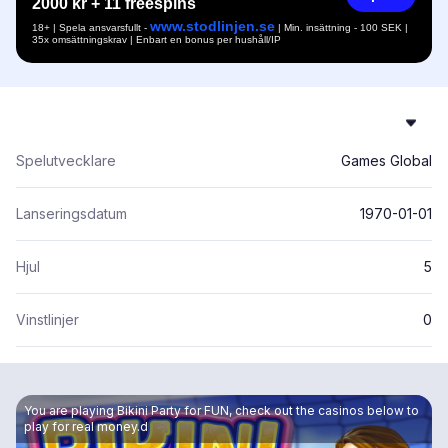
2000 kr + 11 freespins
www.stodlinjen.se
18+ | Spela ansvarsfullt -
| Min. insättning - 100 SEK |
35x omsättningskrav | Enbart en bonus per hushåll/IP
Spelutvecklare
Games Global
Lanseringsdatum
1970-01-01
Hjul
5
Vinstlinjer
0
You are playing Bikini Party for FUN, check out the casinos below to
play for real money.d