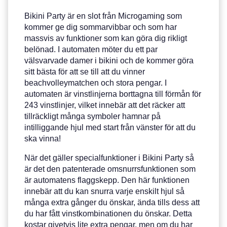
Bikini Party är en slot från Microgaming som
kommer ge dig sommarvibbar och som har
massvis av funktioner som kan göra dig rikligt
belönad. I automaten möter du ett par
välsvarvade damer i bikini och de kommer göra
sitt bästa för att se till att du vinner
beachvolleymatchen och stora pengar. I
automaten är vinstlinjerna borttagna till förmån för
243 vinstlinjer, vilket innebär att det räcker att
tillräckligt många symboler hamnar på
intilliggande hjul med start från vänster för att du
ska vinna!
När det gäller specialfunktioner i Bikini Party så
är det den patenterade omsnurrsfunktionen som
är automatens flaggskepp. Den här funktionen
innebär att du kan snurra varje enskilt hjul så
många extra gånger du önskar, ända tills dess att
du har fått vinstkombinationen du önskar. Detta
kostar givetvis lite extra pengar, men om du har