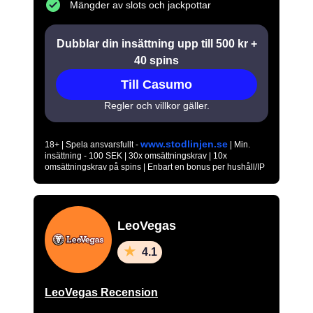
Mängder av slots och jackpottar
Dubblar din insättning upp till 500 kr +
40 spins
Till Casumo
Regler och villkor gäller.
www.stodlinjen.se
18+ | Spela ansvarsfullt -
| Min.
insättning - 100 SEK | 30x omsättningskrav | 10x
omsättningskrav på spins | Enbart en bonus per hushåll/IP
LeoVegas
4.1
LeoVegas Recension