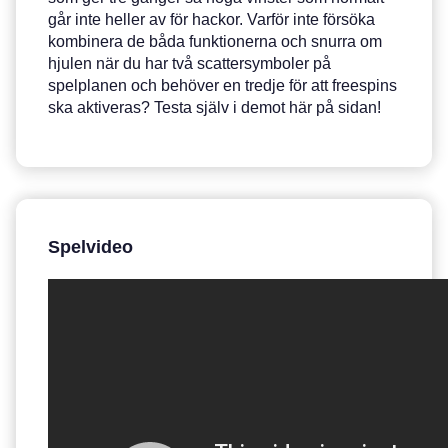
går inte heller av för hackor. Varför inte försöka
kombinera de båda funktionerna och snurra om
hjulen när du har två scattersymboler på
spelplanen och behöver en tredje för att freespins
ska aktiveras? Testa själv i demot här på sidan!
Spelvideo