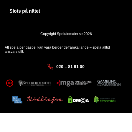
Slots på nätet
Copyright Spelutomater.se 2026
Att spela pengaspel kan vara beroendeframkallande – spela alltid
ansvarsfullt.
020 – 81 91 00