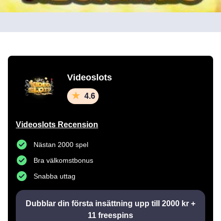
Videoslots
4.6
Videoslots Recension
Nästan 2000 spel
Bra välkomstbonus
Snabba uttag
Dubblar din första insättning upp till 2000 kr +
11 freespins