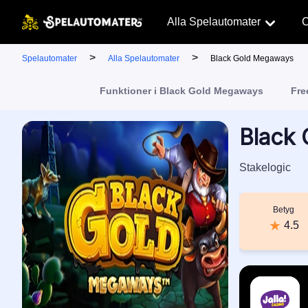
Alla Spelautomater
C
>
>
Spelautomater
Alla Spelautomater
Black Gold Megaways
Funktioner i Black Gold Megaways
Fre
Black
Stakelogic
Betyg
4.5