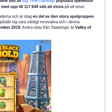
ine slot av
Big Time Gamings
populära spelmotor
 med upp till 117 649 sätt att vinna
på ett snurr.
nderna och är idag
en del av den stora spelgruppen
påstår sig vara väldigt innovativa och i denna
ember 2019
. Andra slots från Stakelogic är
Valley of