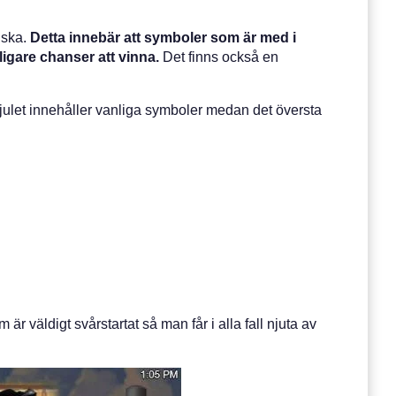
nska.
Detta innebär att symboler som är med i
ligare chanser att vinna.
Det finns också en
a hjulet innehåller vanliga symboler medan det översta
är väldigt svårstartat så man får i alla fall njuta av