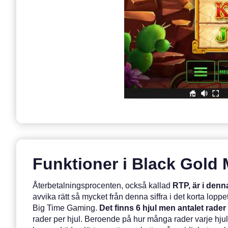
Funktioner i Black Gol
Återbetalningsprocenten, också kallad
RTP, är i denn
avvika rätt så mycket från denna siffra i det korta lop
Big Time Gaming.
Det finns 6 hjul men antalet rader 
rader per hjul. Beroende på hur många rader varje hjul h