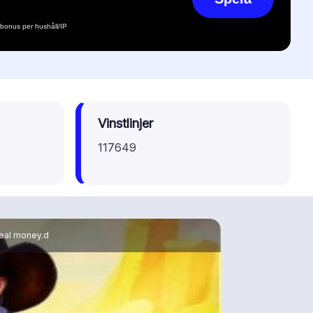
 bonus per hushåll/IP
Vinstlinjer
117649
real money.d