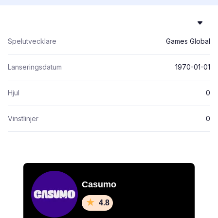
Spelutvecklare
Games Global
Lanseringsdatum
1970-01-01
Hjul
0
Vinstlinjer
0
Casumo
4.8