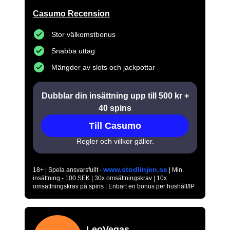
Casumo Recension
Stor välkomstbonus
Snabba uttag
Mängder av slots och jackpottar
Dubblar din insättning upp till 500 kr +
40 spins
Till Casumo
Regler och villkor gäller.
www.stodlinjen.se
18+ | Spela ansvarsfullt -
| Min.
insättning - 100 SEK | 30x omsättningskrav | 10x
omsättningskrav på spins | Enbart en bonus per hushåll/IP
LeoVegas