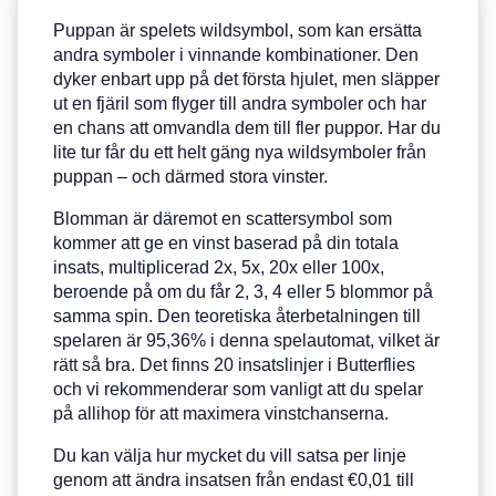
Puppan är spelets wildsymbol, som kan ersätta
andra symboler i vinnande kombinationer. Den
dyker enbart upp på det första hjulet, men släpper
ut en fjäril som flyger till andra symboler och har
en chans att omvandla dem till fler puppor. Har du
lite tur får du ett helt gäng nya wildsymboler från
puppan – och därmed stora vinster.
Blomman är däremot en scattersymbol som
kommer att ge en vinst baserad på din totala
insats, multiplicerad 2x, 5x, 20x eller 100x,
beroende på om du får 2, 3, 4 eller 5 blommor på
samma spin. Den teoretiska återbetalningen till
spelaren är 95,36% i denna spelautomat, vilket är
rätt så bra. Det finns 20 insatslinjer i Butterflies
och vi rekommenderar som vanligt att du spelar
på allihop för att maximera vinstchanserna.
Du kan välja hur mycket du vill satsa per linje
genom att ändra insatsen från endast €0,01 till