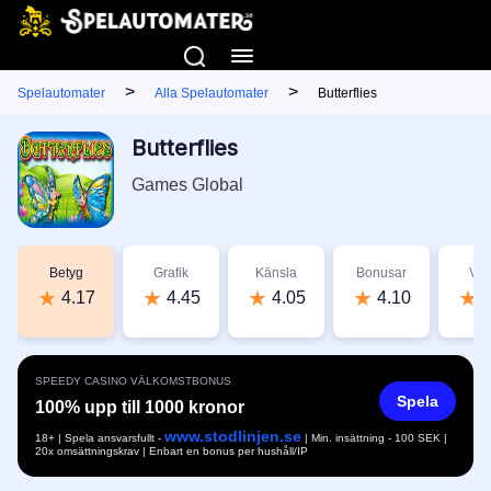
>
>
Spelautomater
Alla Spelautomater
Butterflies
Butterflies
Games Global
Betyg
Grafik
Känsla
Bonusar
Vär
4.17
4.45
4.05
4.10
4
SPEEDY CASINO VÄLKOMSTBONUS
Spela
100% upp till 1000 kronor
www.stodlinjen.se
18+ | Spela ansvarsfullt -
| Min. insättning - 100 SEK |
20x omsättningskrav | Enbart en bonus per hushåll/IP