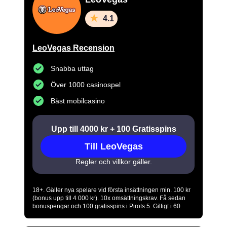
4.1
LeoVegas Recension
Snabba uttag
Över 1000 casinospel
Bäst mobilcasino
Upp till 4000 kr + 100 Gratisspins
Till LeoVegas
Regler och villkor gäller.
18+. Gäller nya spelare vid första insättningen min. 100 kr
(bonus upp till 4 000 kr). 10x omsättningskrav. Få sedan
bonuspengar och 100 gratisspins i Pirots 5. Giltigt i 60
dagar. Regler & villkor gäller. Regler & villkor gäller.
www.stodlinjen.se
www.spelpaus.se
-
. Spela