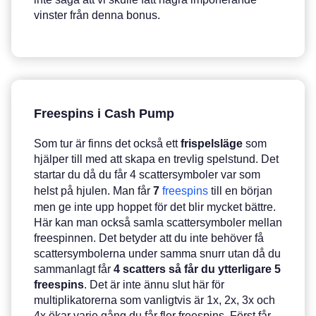
vinster från denna bonus.
Freespins i Cash Pump
Som tur är finns det också ett
frispelsläge
som
hjälper till med att skapa en trevlig spelstund. Det
startar du då du får 4 scattersymboler var som
helst på hjulen. Man får
7
freespins
till en början
men ge inte upp hoppet för det blir mycket bättre.
Här kan man också samla scattersymboler mellan
freespinnen. Det betyder att du inte behöver få
scattersymbolerna under samma snurr utan då du
sammanlagt får
4 scatters så får du ytterligare 5
freespins
. Det är inte ännu slut här för
multiplikatorerna som vanligtvis är 1x, 2x, 3x och
4x ökar varje gång du får fler freespins. Först får