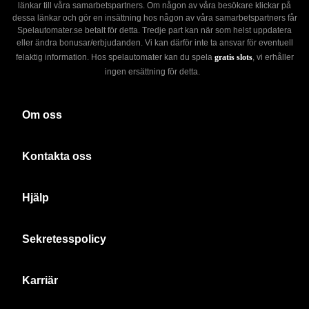
länkar till våra samarbetspartners. Om någon av våra besökare klickar på
dessa länkar och gör en insättning hos någon av våra samarbetspartners får
Spelautomater.se betalt för detta. Tredje part kan när som helst uppdatera
eller ändra bonusar/erbjudanden. Vi kan därför inte ta ansvar för eventuell
felaktig information. Hos spelautomater kan du spela
gratis slots
, vi erhåller
ingen ersättning för detta.
Om oss
Kontakta oss
Hjälp
Sekretesspolicy
Karriär