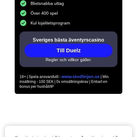
Blixtsnabba uttag
Över 400 spel
Kul lojalitetsprogram
Sveriges bästa äventyrscasino
Till Duelz
Regler och villkor gäller.
www.stodlinjen.se
18+ | Spela ansvarsfullt -
| Min.
insättning - 100 SEK | 0x omsättningskrav | Enbart en
bonus per hushåll/IP