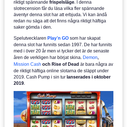
riktigt spännande
frispelsläge
. I denna
slotrecension får du läsa vilka fler spännande
äventyr denna slot har att erbjuda. Vi kan ändå
redan nu säga att det finns några riktigt häftiga
saker gömda i den.
Spelutvecklaren
Play’n GO
som har skapat
denna slot har funnits sedan 1997. De har funnits
med i över 20 år men vi tycker det är de senaste
åren de verkligen har börjat skina.
Demon
,
Mission Cash
och Rise of Dead
är bara några av
de riktigt häftiga online slotarna de släppt under
2019. Cash Pump i sin tur
lanserades i oktober
2019
.