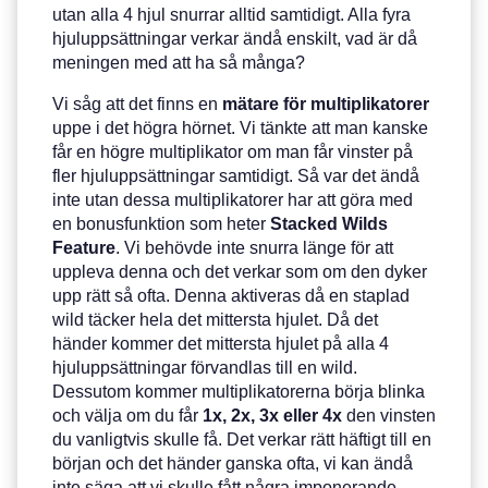
utan alla 4 hjul snurrar alltid samtidigt. Alla fyra
hjuluppsättningar verkar ändå enskilt, vad är då
meningen med att ha så många?
Vi såg att det finns en
mätare för multiplikatorer
uppe i det högra hörnet. Vi tänkte att man kanske
får en högre multiplikator om man får vinster på
fler hjuluppsättningar samtidigt. Så var det ändå
inte utan dessa multiplikatorer har att göra med
en bonusfunktion som heter
Stacked Wilds
Feature
. Vi behövde inte snurra länge för att
uppleva denna och det verkar som om den dyker
upp rätt så ofta. Denna aktiveras då en staplad
wild täcker hela det mittersta hjulet. Då det
händer kommer det mittersta hjulet på alla 4
hjuluppsättningar förvandlas till en wild.
Dessutom kommer multiplikatorerna börja blinka
och välja om du får
1x, 2x, 3x eller 4x
den vinsten
du vanligtvis skulle få. Det verkar rätt häftigt till en
början och det händer ganska ofta, vi kan ändå
inte säga att vi skulle fått några imponerande