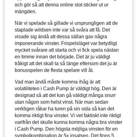
och gör så att denna online slot sticker ut ur
mängden.
När vi spelade så gillade vi ursprungligen att de
staplade wildsen inte var så svåra att få. Det
visade sig ändå att dessa sällan gav några
imponerande vinster. Frispelsläget var betydligt
mycket svårare att starta och vi fick spela nästan
en timme innan det började. Det är ju väldigt
tråkigt att det skall ta så länge eftersom det ju är
bonusspelen de flesta spelare vill åt.
Vad man ändå måste komma ihåg är att
volatiliteten i Cash Pump är väldigt hög. Den är
designad så att det kan gå väldigt många snurr
utan någon som helst vinst. När man sedan
verkligen råkar ha turen på sin sida så kan det
komma riktigt fina vinster. Vi vet faktiskt inte riktigt
varifrån det skulle kunna komma några bra vinster
i Cash Pump. Den högsta möjliga vinsten för en
symbolkombination är 5x insatsen. Det finns 5