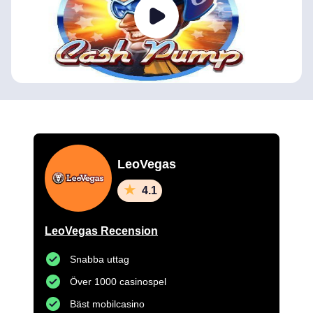
LeoVegas
4.1
LeoVegas Recension
Snabba uttag
Över 1000 casinospel
Bäst mobilcasino