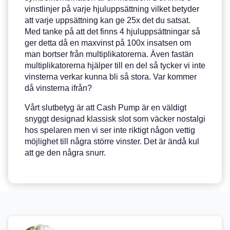
vinstlinjer på varje hjuluppsättning vilket betyder
att varje uppsättning kan ge 25x det du satsat.
Med tanke på att det finns 4 hjuluppsättningar så
ger detta då en maxvinst på 100x insatsen om
man bortser från multiplikatorerna. Även fastän
multiplikatorerna hjälper till en del så tycker vi inte
vinsterna verkar kunna bli så stora. Var kommer
då vinsterna ifrån?
Vårt slutbetyg är att Cash Pump är en väldigt
snyggt designad klassisk slot som väcker nostalgi
hos spelaren men vi ser inte riktigt någon vettig
möjlighet till några större vinster. Det är ändå kul
att ge den några snurr.