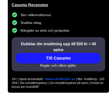
Casumo Recension
Stor välkomstbonus
Snabba uttag
Mängder av slots och jackpottar
Dubblar din insättning upp till 500 kr + 40
spins
Till Casumo
Regler och villkor gäller.
www.stodlinjen.se
18+ | Spela ansvarsfullt -
| Min. insättning - 100
SEK | 30x omsättningskrav | 10x omsättningskrav på spins | Enbart en
bonus per hushåll/IP