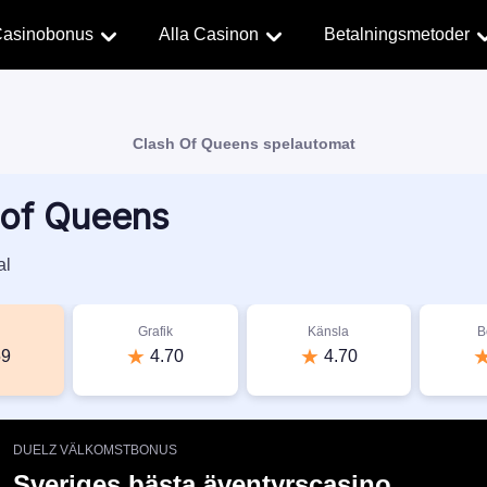
asinobonus
Alla Casinon
Betalningsmetoder
Clash Of Queens spelautomat
 of Queens
al
Grafik
Känsla
B
59
4.70
4.70
DUELZ VÄLKOMSTBONUS
Sveriges bästa äventyrscasino