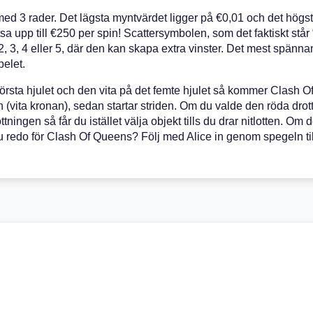
ed 3 rader. Det lägsta myntvärdet ligger på €0,01 och det högsta 
tsa upp till €250 per spin! Scattersymbolen, som det faktiskt står
 3, 4 eller 5, där den kan skapa extra vinster. Det mest spänn
pelet.
rsta hjulet och den vita på det femte hjulet så kommer Clash Of 
 (vita kronan), sedan startar striden. Om du valde den röda drot
ottningen så får du istället välja objekt tills du drar nitlotten. O
du redo för Clash Of Queens? Följ med Alice in genom spegeln til