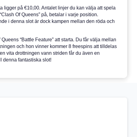
ligger på €10,00. Antalet linjer du kan välja att spela
 “Clash Of Queens” på, betalar i varje position.
ande i denna slot är dock kampen mellan den röda och
Queens “Battle Feature” att starta. Du får välja mellan
tningen och hon vinner kommer 8 freespins att tilldelas
m den vita drottningen vann striden får du även en
l denna fantastiska slot!