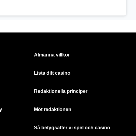
Almänna villkor
Lista ditt casino
Redaktionella principer
y
Möt redaktionen
Så betygsätter vi spel och casino