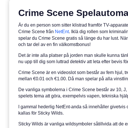
Crime Scene Spelautoma
Är du en person som sitter klistrad framför TV-appara
Crime Scene från
NetEnt
. Iklä dig rollen som kriminal
spelar du Crime Scene gratis så länge du har lust. När
och tar del av en fin välkomstbonus!
Det är inte alla platser på jorden man skulle kunna t
nu upp till dig som luttrad detektiv att leta efter bevis f
Crime Scene är en videoslot som består av fem hjul, tre
mellan €0.01 och €1.00. Då man spelar på alla vinstlinj
De vanliga symbolerna i Crime Scene består av 10, J, 
spelets tema att göra, exempelvis vapen, tekniska hjälp
I gammal hederlig NetEnt-anda så innehåller givetvis
kallas för Sticky Wilds.
Sticky Wilds är vanliga wildsymboler såtillvida att de 