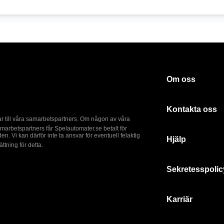
Om oss
Kontakta oss
ar till våra samarbetspartners. Om någon av våra
marbetspartners får Spelautomater.se betalt för
. Vi kan därför inte ta ansvar för eventuell felaktig
Hjälp
sättning för detta.
Sekretesspolic
Karriär