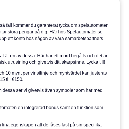
I så fall kommer du garanterat tycka om spelautomaten
 väntar stora pengar på dig. Här hos Spelautomater.se
r upp ett konto hos någon av våra samarbetspartners
t är en av dessa. Här har ett mord begåtts och det är
knisk utrustning och givetvis ditt skarpsinne. Lycka till!
och 10 mynt per vinstlinje och myntvärdet kan justeras
5 till €150.
om dessa ser vi givetvis även symboler som har med
automaten en integrerad bonus samt en funktion som
 fina egenskapen att de låses fast på sin specifika