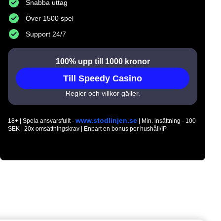
Snabba uttag
Över 1500 spel
Support 24/7
100% upp till 1000 kronor
Till Speedy Casino
Regler och villkor gäller.
www.stodlinjen.se
18+ | Spela ansvarsfullt -
| Min. insättning - 100
SEK | 20x omsättningskrav | Enbart en bonus per hushåll/IP