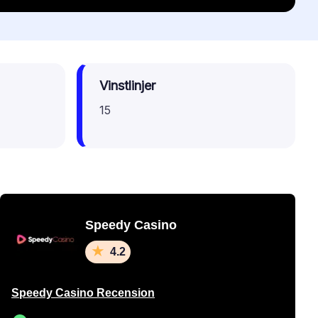
Vinstlinjer
15
Speedy Casino
4.2
Speedy Casino Recension