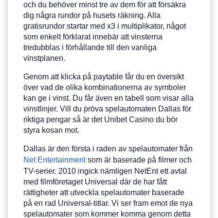
och du behöver minst tre av dem för att försäkra
dig några rundor på husets räkning. Alla
gratisrundor startar med x3 i multiplikator, något
som enkelt förklarat innebär att vinsterna
tredubblas i förhållande till den vanliga
vinstplanen.
Genom att klicka på paytable får du en översikt
över vad de olika kombinationerna av symboler
kan ge i vinst. Du får även en tabell som visar alla
vinstlinjer. Vill du pröva spelautomaten Dallas för
riktiga pengar så är det Unibet Casino du bör
styra kosan mot.
Dallas är den första i raden av spelautomater från
Net Entertainment
som är baserade på filmer och
TV-serier. 2010 ingick nämligen NetEnt ett avtal
med filmföretaget Universal där de har fått
rättigheter att utveckla spelautomater baserade
på en rad Universal-titlar. Vi ser fram emot de nya
spelautomater som kommer komma genom detta