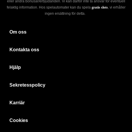
eller ändra bonusar/erbjudanden. Vi kan därför inte ta ansvar för eventuell
felaktig information. Hos spelautomater kan du spela
gratis slots
, vi erhåller
ingen ersättning för detta.
Om oss
Kontakta oss
Hjälp
Sekretesspolicy
Karriär
Cookies