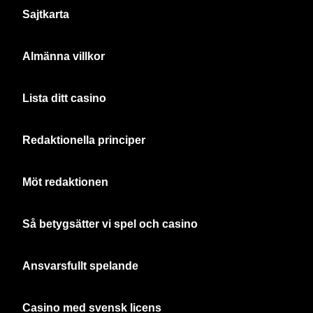
Sajtkarta
Almänna villkor
Lista ditt casino
Redaktionella principer
Möt redaktionen
Så betygsätter vi spel och casino
Ansvarsfullt spelande
Casino med svensk licens