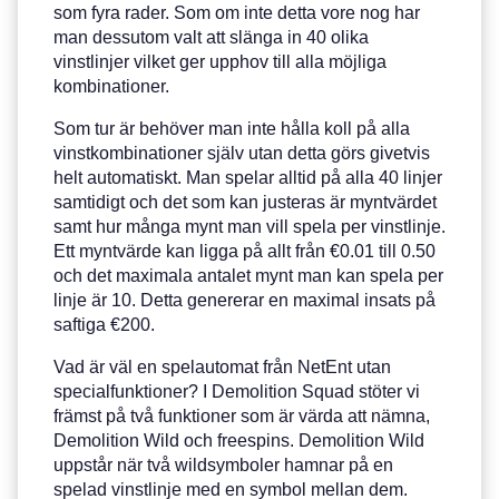
som fyra rader. Som om inte detta vore nog har
man dessutom valt att slänga in 40 olika
vinstlinjer vilket ger upphov till alla möjliga
kombinationer.
Som tur är behöver man inte hålla koll på alla
vinstkombinationer själv utan detta görs givetvis
helt automatiskt. Man spelar alltid på alla 40 linjer
samtidigt och det som kan justeras är myntvärdet
samt hur många mynt man vill spela per vinstlinje.
Ett myntvärde kan ligga på allt från €0.01 till 0.50
och det maximala antalet mynt man kan spela per
linje är 10. Detta genererar en maximal insats på
saftiga €200.
Vad är väl en spelautomat från NetEnt utan
specialfunktioner? I Demolition Squad stöter vi
främst på två funktioner som är värda att nämna,
Demolition Wild och freespins. Demolition Wild
uppstår när två wildsymboler hamnar på en
spelad vinstlinje med en symbol mellan dem.