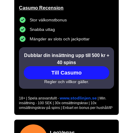
Casumo Recension
Stor välkomstbonus
Snabba uttag
Mängder av slots och jackpottar
Dubblar din insättning upp till 500 kr +
40 spins
Till Casumo
Regler och villkor gäller.
www.stodlinjen.se
18+ | Spela ansvarsfullt -
| Min.
insättning - 100 SEK | 30x omsättningskrav | 10x
omsättningskrav på spins | Enbart en bonus per hushåll/IP
LeoVegas