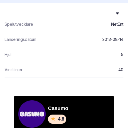
Spelutvecklare
NetEnt
Lanseringsdatum
2013-08-14
Hjul
5
Vinstlinjer
40
Casumo
4.8