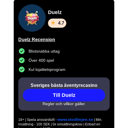
ansvarsfullt.
Duelz
4.7
Duelz Recension
Blixtsnabba uttag
Över 400 spel
Kul lojalitetsprogram
Sveriges bästa äventyrscasino
Till Duelz
Regler och villkor gäller.
www.stodlinjen.se
18+ | Spela ansvarsfullt -
| Min.
insättning - 100 SEK | 0x omsättningskrav | Enbart en