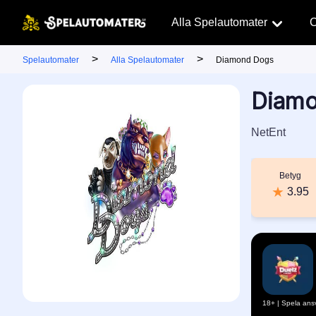
Alla Spelautomater
C
>
>
Spelautomater
Alla Spelautomater
Diamond Dogs
Diam
NetEnt
Betyg
3.95
18+ | Spela ansv