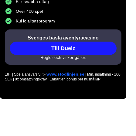
Blixtsnabba uttag
Över 400 spel
Kul lojalitetsprogram
Sveriges bästa äventyrscasino
Till Duelz
Regler och villkor gäller.
www.stodlinjen.se
18+ | Spela ansvarsfullt -
| Min. insättning - 100
SEK | 0x omsättningskrav | Enbart en bonus per hushåll/IP