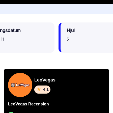
ingsdatum
Hjul
-11
5
LeoVegas
4.1
LeoVegas Recension