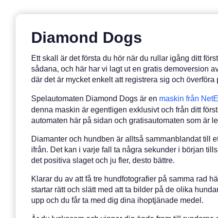
Diamond Dogs
Ett skall är det första du hör när du rullar igång ditt 
sådana, och här har vi lagt ut en gratis demoversion av
där det är mycket enkelt att registrera sig och överföra
Spelautomaten Diamond Dogs är en
maskin från NetE
denna maskin är egentligen exklusivt och från ditt första 
automaten här på sidan och gratisautomaten som är lev
Diamanter och hundben är alltså sammanblandat till ett
ifrån. Det kan i varje fall ta några sekunder i början 
det positiva slaget och ju fler, desto bättre.
Klarar du av att få tre hundfotografier på samma rad
startar rätt och slätt med att ta bilder på de olika hun
upp och du får ta med dig dina ihoptjänade medel.