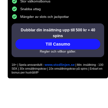
Stor välkomstbonus
Snabba uttag
Mängder av slots och jackpottar
Dubblar din insättning upp till 500 kr + 40
spins
Till Casumo
Regler och villkor gäller.
www.stodlinjen.se
18+ | Spela ansvarsfullt -
| Min. insättning - 100
SEK | 30x omsättningskrav | 10x omsättningskrav på spins | Enbart en
bonus per hushåll/IP