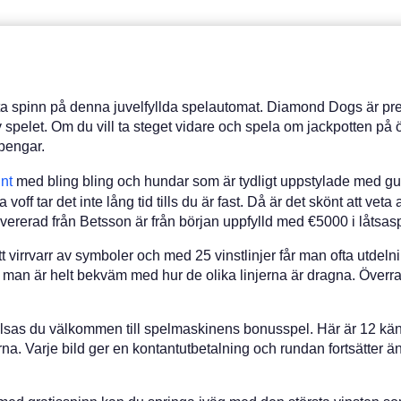
första spinn på denna juvelfyllda spelautomat. Diamond Dogs är pr
 spelet. Om du vill ta steget vidare och spela om jackpotten på 
 pengar.
nt
med bling bling och hundar som är tydligt uppstylade med gul
voff tar det inte lång tid tills du är fast. Då är det skönt att veta
ererad från Betsson är från början uppfylld med €5000 i låtsas
 virrvarr av symboler och med 25 vinstlinjer får man ofta utdeln
tills man är helt bekväm med hur de olika linjerna är dragna. Öve
 hälsas du välkommen till spelmaskinens bonusspel. Här är 12 
darna. Varje bild ger en kontantutbetalning och rundan fortsätter 