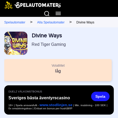
>
>
Spelautomater
Alla Spelautomater
Divine Ways
Divine Ways
Red Tiger Gaming
Volatilitet
låg
DUELZ VÄLKOMSTBONUS
Spela
Sveriges bästa äventyrscasino
www.stodlinjen.se
18+ | Spela ansvarsfullt -
| Min. insättning - 100 SEK |
0x omsättningskrav | Enbart en bonus per hushåll/IP