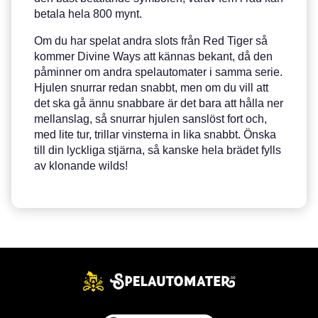
betala hela 800 mynt.
Om du har spelat andra slots från Red Tiger så
kommer Divine Ways att kännas bekant, då den
påminner om andra spelautomater i samma serie.
Hjulen snurrar redan snabbt, men om du vill att
det ska gå ännu snabbare är det bara att hålla ner
mellanslag, så snurrar hjulen sanslöst fort och,
med lite tur, trillar vinsterna in lika snabbt. Önska
till din lyckliga stjärna, så kanske hela brädet fylls
av klonande wilds!