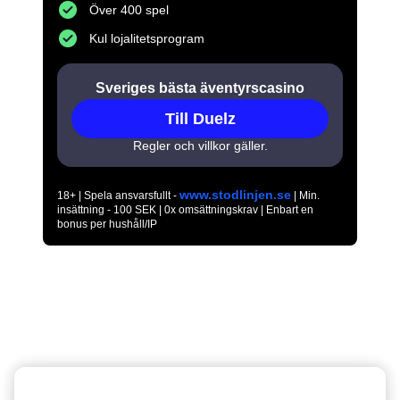
Över 400 spel
Kul lojalitetsprogram
Sveriges bästa äventyrscasino
Till Duelz
Regler och villkor gäller.
www.stodlinjen.se
18+ | Spela ansvarsfullt -
| Min.
insättning - 100 SEK | 0x omsättningskrav | Enbart en
bonus per hushåll/IP