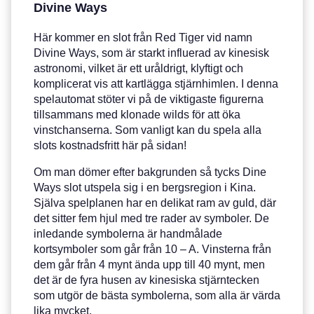
Divine Ways
Här kommer en slot från Red Tiger vid namn
Divine Ways, som är starkt influerad av kinesisk
astronomi, vilket är ett uråldrigt, klyftigt och
komplicerat vis att kartlägga stjärnhimlen. I denna
spelautomat stöter vi på de viktigaste figurerna
tillsammans med klonade wilds för att öka
vinstchanserna. Som vanligt kan du spela alla
slots kostnadsfritt här på sidan!
Om man dömer efter bakgrunden så tycks Dine
Ways slot utspela sig i en bergsregion i Kina.
Själva spelplanen har en delikat ram av guld, där
det sitter fem hjul med tre rader av symboler. De
inledande symbolerna är handmålade
kortsymboler som går från 10 – A. Vinsterna från
dem går från 4 mynt ända upp till 40 mynt, men
det är de fyra husen av kinesiska stjärntecken
som utgör de bästa symbolerna, som alla är värda
lika mycket.