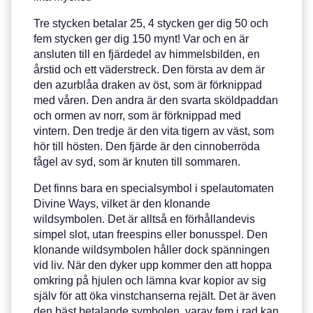
Tre stycken betalar 25, 4 stycken ger dig 50 och
fem stycken ger dig 150 mynt! Var och en är
ansluten till en fjärdedel av himmelsbilden, en
årstid och ett väderstreck. Den första av dem är
den azurblåa draken av öst, som är förknippad
med våren. Den andra är den svarta sköldpaddan
och ormen av norr, som är förknippad med
vintern. Den tredje är den vita tigern av väst, som
hör till hösten. Den fjärde är den cinnoberröda
fågel av syd, som är knuten till sommaren.
Det finns bara en specialsymbol i spelautomaten
Divine Ways, vilket är den klonande
wildsymbolen. Det är alltså en förhållandevis
simpel slot, utan freespins eller bonusspel. Den
klonande wildsymbolen håller dock spänningen
vid liv. När den dyker upp kommer den att hoppa
omkring på hjulen och lämna kvar kopior av sig
själv för att öka vinstchanserna rejält. Det är även
den bäst betalande symbolen, varav fem i rad kan