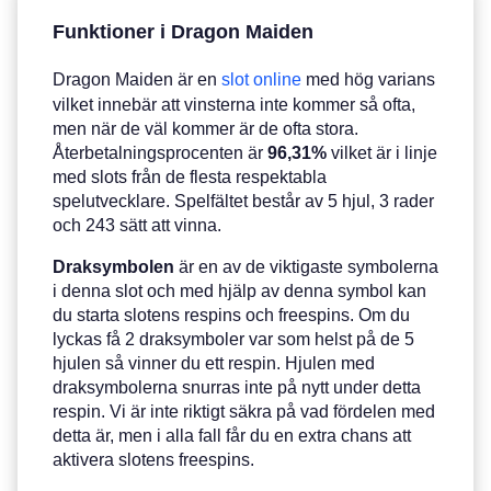
Funktioner i Dragon Maiden
Dragon Maiden är en
slot online
med hög varians
vilket innebär att vinsterna inte kommer så ofta,
men när de väl kommer är de ofta stora.
Återbetalningsprocenten är
96,31%
vilket är i linje
med slots från de flesta respektabla
spelutvecklare. Spelfältet består av 5 hjul, 3 rader
och 243 sätt att vinna.
Draksymbolen
är en av de viktigaste symbolerna
i denna slot och med hjälp av denna symbol kan
du starta slotens respins och freespins. Om du
lyckas få 2 draksymboler var som helst på de 5
hjulen så vinner du ett respin. Hjulen med
draksymbolerna snurras inte på nytt under detta
respin. Vi är inte riktigt säkra på vad fördelen med
detta är, men i alla fall får du en extra chans att
aktivera slotens freespins.