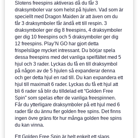
Slotens freespins aktiveras då du får 3
draksymboler var som helst på hjulen. Vad som är
speciellt med Dragon Maiden är att även om du
får 3 draksymboler får ändå ett till respin. 3
draksymboler ger dig 8 freespins, 4 draksymboler
ger dig 10 freespins och 5 draksymboler ger dig
12 freespins. Play’N GO har gjort detta
frispelsläge mycket intressant. Du börjar spela
dessa freespins med det vanliga spelfältet med 5
hjul och 3 rader. Lyckas du få en till draksymbol
på någon av de 5 hjulen så expanderar denna
och ger detta hjul en rad till. Du kan expandera ett
hjul till maximalt 6 rader. Lyckas du få ett hjul att
bli 6 rader så blir du tilldelad ett “Golden Free
Spin” som spelas efter de vanliga freespinnen.
Får du ytterligare draksymboler på ett hjul med 6
rader får du ännu fler golden free spins. Det finns
ingen övre gräns för hur många golden free spins
du kan vinna.
Ett Golden Free Spin är helt enkelt ett slags