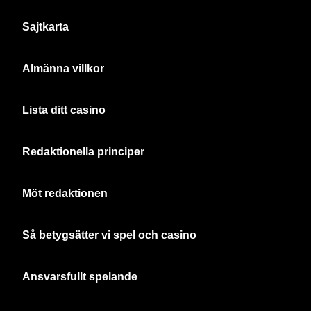
Sajtkarta
Almänna villkor
Lista ditt casino
Redaktionella principer
Möt redaktionen
Så betygsätter vi spel och casino
Ansvarsfullt spelande