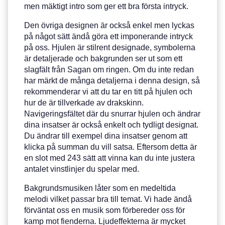
men mäktigt intro som ger ett bra första intryck.
Den övriga designen är också enkel men lyckas
på något sätt ändå göra ett imponerande intryck
på oss. Hjulen är stilrent designade, symbolerna
är detaljerade och bakgrunden ser ut som ett
slagfält från Sagan om ringen. Om du inte redan
har märkt de många detaljerna i denna design, så
rekommenderar vi att du tar en titt på hjulen och
hur de är tillverkade av drakskinn.
Navigeringsfältet där du snurrar hjulen och ändrar
dina insatser är också enkelt och tydligt designat.
Du ändrar till exempel dina insatser genom att
klicka på summan du vill satsa. Eftersom detta är
en slot med 243 sätt att vinna kan du inte justera
antalet vinstlinjer du spelar med.
Bakgrundsmusiken låter som en medeltida
melodi vilket passar bra till temat. Vi hade ändå
förväntat oss en musik som förbereder oss för
kamp mot fienderna. Ljudeffekterna är mycket