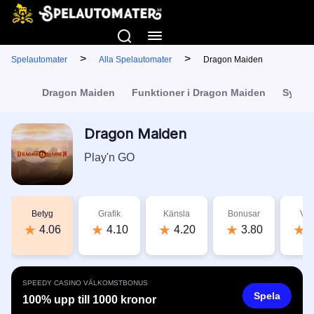
>
>
Spelautomater
Alla Spelautomater
Dragon Maiden
Dragon Maiden
Funktioner i Dragon Maiden
Symbol
Dragon Maiden
Play'n GO
Betyg
Grafik
Känsla
Bonusar
Vär
4.06
4.10
4.20
3.80
4
SPEEDY CASINO VÄLKOMSTBONUS
Spela
100% upp till 1000 kronor