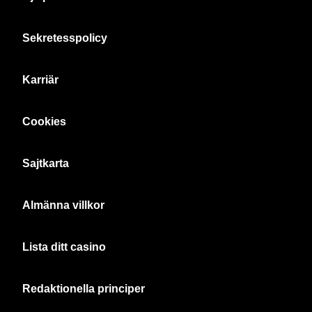
Sekretesspolicy
Karriär
Cookies
Sajtkarta
Almänna villkor
Lista ditt casino
Redaktionella principer