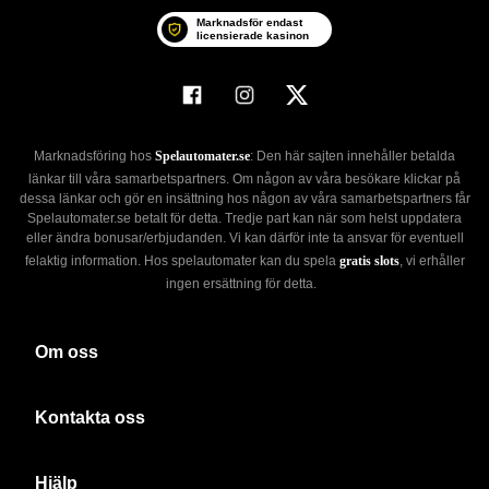
Marknadsför endast
licensierade kasinon
Marknadsföring hos
Spelautomater.se
: Den här sajten innehåller betalda
länkar till våra samarbetspartners. Om någon av våra besökare klickar på
dessa länkar och gör en insättning hos någon av våra samarbetspartners får
Spelautomater.se betalt för detta. Tredje part kan när som helst uppdatera
eller ändra bonusar/erbjudanden. Vi kan därför inte ta ansvar för eventuell
felaktig information. Hos spelautomater kan du spela
gratis slots
, vi erhåller
ingen ersättning för detta.
Om oss
Kontakta oss
Hjälp