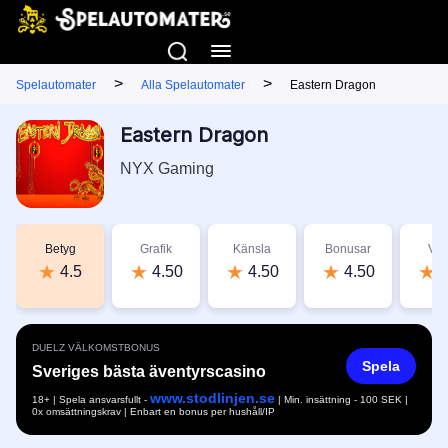
>
>
Spelautomater
Alla Spelautomater
Eastern Dragon
Eastern Dragon
NYX Gaming
Betyg
Grafik
Känsla
Bonusar
Vär
4.5
4.50
4.50
4.50
4
DUELZ VÄLKOMSTBONUS
Spela
Sveriges bästa äventyrscasino
www.stodlinjen.se
18+ | Spela ansvarsfullt -
| Min. insättning - 100 SEK |
0x omsättningskrav | Enbart en bonus per hushåll/IP