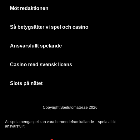
Möt redaktionen
Så betygsätter vi spel och casino
Ansvarsfullt spelande
Casino med svensk licens
Slots på nätet
Copyright Spelutomater.se 2026
Att spela pengaspel kan vara beroendeframkallande – spela alltid
ansvarsfullt.