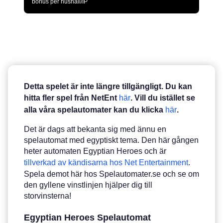
bonus per hushåll/IP
Detta spelet är inte längre tillgängligt. Du kan
hitta fler spel från NetEnt
här
. Vill du istället se
alla våra spelautomater kan du klicka
här
.
Det är dags att bekanta sig med ännu en
spelautomat med egyptiskt tema. Den här gången
heter automaten Egyptian Heroes och är
tillverkad av kändisarna hos Net Entertainment
.
Spela demot här hos Spelautomater.se och se om
den gyllene vinstlinjen hjälper dig till
storvinsterna!
Egyptian Heroes Spelautomat