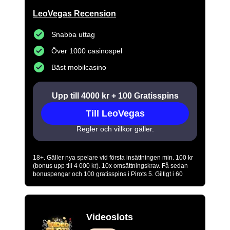
LeoVegas Recension
Snabba uttag
Över 1000 casinospel
Bäst mobilcasino
Upp till 4000 kr + 100 Gratisspins
Till LeoVegas
Regler och villkor gäller.
18+. Gäller nya spelare vid första insättningen min. 100 kr
(bonus upp till 4 000 kr). 10x omsättningskrav. Få sedan
bonuspengar och 100 gratisspins i Pirots 5. Giltigt i 60
dagar. Regler & villkor gäller. Regler & villkor gäller.
www.stodlinjen.se
www.spelpaus.se
-
. Spela
ansvarsfullt.
Videoslots