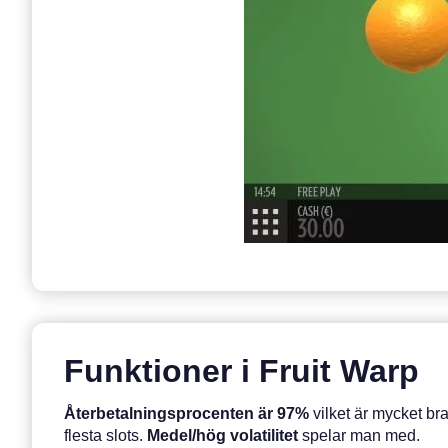
Funktioner i Fruit Warp
Återbetalningsprocenten är 97%
vilket är mycket br
flesta slots.
Medel/hög volatilitet
spelar man med.