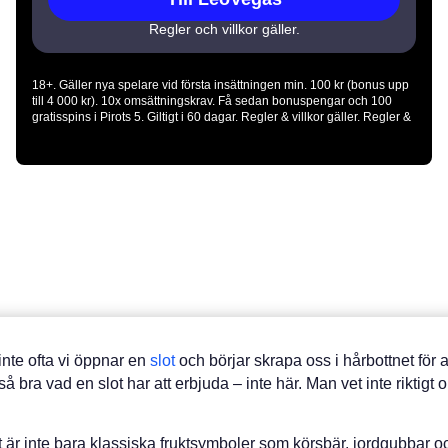
Regler och villkor gäller.
18+. Gäller nya spelare vid första insättningen min. 100 kr (bonus upp
till 4 000 kr). 10x omsättningskrav. Få sedan bonuspengar och 100
gratisspins i Pirots 5. Giltigt i 60 dagar. Regler & villkor gäller. Regler &
www.stodlinjen.se
www.spelpaus.se
villkor gäller.
-
. Spela
ansvarsfullt.
 inte ofta vi öppnar en
slot
och börjar skrapa oss i hårbottnet för a
 bra vad en slot har att erbjuda – inte här. Man vet inte riktigt o
t är inte bara klassiska fruktsymboler som körsbär, jordgubbar oc