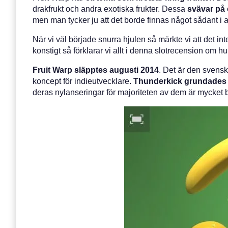
drakfrukt och andra exotiska frukter. Dessa
svävar på 
men man tycker ju att det borde finnas något sådant i a
När vi väl började snurra hjulen så märkte vi att det inte
konstigt så förklarar vi allt i denna slotrecension om hu
Fruit Warp släpptes augusti 2014
. Det är den svens
koncept för indieutvecklare.
Thunderkick grundades
deras nylanseringar för majoriteten av dem är mycket b