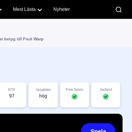
Mest Lästa
Nyheter
at betyg till Fruit Warp
Free Spins
Jackpot
RTP
Volatilitet
97
hög
Spela