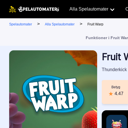
Alla Spelautomater
C
>
>
Spelautomater
Alla Spelautomater
Fruit Warp
Funktioner i Fruit Wa
Fruit
Thunderkick
Betyg
4.47