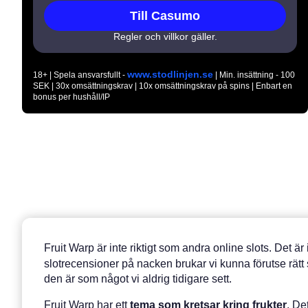
Till Casumo
Regler och villkor gäller.
www.stodlinjen.se
18+ | Spela ansvarsfullt -
| Min. insättning - 100
SEK | 30x omsättningskrav | 10x omsättningskrav på spins | Enbart en
bonus per hushåll/IP
Fruit Warp är inte riktigt som andra online slots. Det är
slotrecensioner på nacken brukar vi kunna förutse rätt så
den är som något vi aldrig tidigare sett.
Fruit Warp har ett
tema som kretsar kring frukter
. De