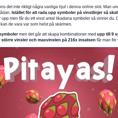
ns det inte riktigt några vanliga hjul i denna online slot. Man u
sådan.
Istället för att rada upp symboler på vinstlinjer så s
upp men får du ett visst antal likadana symboler så vinner du. 
är kan de vara var som helst på skärmen.
 symboler
men det går att skapa kombinationer med
upp till 9
r större vinster och maxvinsten på 216x insatsen
får man för 