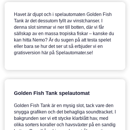
Havet är djupt och i spelautomaten Golden Fish
Tank är det dessutom fyllt av vinstchanser. I
denna slot simmar vi ner till botten, där vi får
sällskap av en massa tropiska fiskar – kanske du
kan hitta Nemo? Är du sugen på att testa spelet
eller bara se hur det ser ut så erbjuder vi en
gratisversion här på Spelautomater.se!
Golden Fish Tank spelautomat
Golden Fish Tank är en mysig slot, tack vare den
snygga grafiken och det behagliga soundtracket. I
bakgrunden ser vi ett stycke klarblått hav, med
olika sorters koraller och havsväxter på en sandig