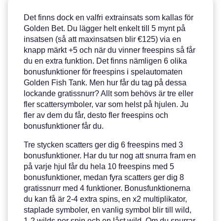
Det finns dock en valfri extrainsats som kallas för
Golden Bet. Du lägger helt enkelt till 5 mynt på
insatsen (så att maxinsatsen blir €125) via en
knapp märkt +5 och när du vinner freespins så får
du en extra funktion. Det finns nämligen 6 olika
bonusfunktioner för freespins i spelautomaten
Golden Fish Tank. Men hur får du tag på dessa
lockande gratissnurr? Allt som behövs är tre eller
fler scattersymboler, var som helst på hjulen. Ju
fler av dem du får, desto fler freespins och
bonusfunktioner får du.
Tre stycken scatters ger dig 6 freespins med 3
bonusfunktioner. Har du tur nog att snurra fram en
på varje hjul får du hela 10 freespins med 5
bonusfunktioner, medan fyra scatters ger dig 8
gratissnurr med 4 funktioner. Bonusfunktionerna
du kan få är 2-4 extra spins, en x2 multiplikator,
staplade symboler, en vanlig symbol blir till wild,
1-2 wilds per spin och en låst wild. Om du snurrar