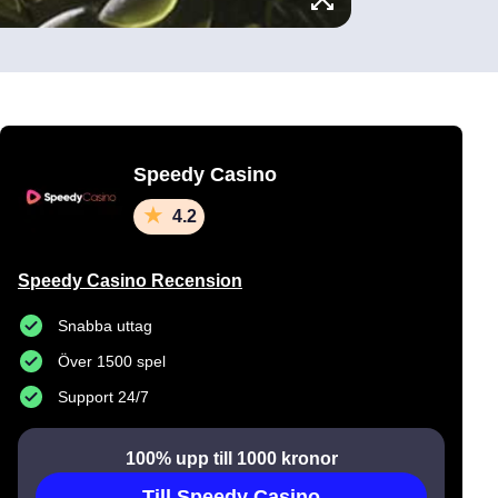
Speedy Casino
4.2
Speedy Casino Recension
Snabba uttag
Över 1500 spel
Support 24/7
100% upp till 1000 kronor
Till Speedy Casino