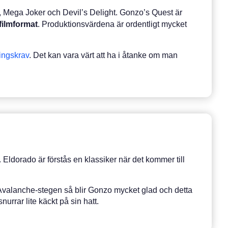
, Mega Joker och Devil’s Delight. Gonzo’s Quest är
 filmformat
. Produktionsvärdena är ordentligt mycket
ingskrav
. Det kan vara värt att ha i åtanke om man
r. Eldorado är förstås en klassiker när det kommer till
å Avalanche-stegen så blir Gonzo mycket glad och detta
urrar lite käckt på sin hatt.