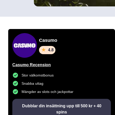
Casumo
4.8
Casumo Recension
Stor välkomstbonus
Snabba uttag
Mängder av slots och jackpottar
Dubblar din insättning upp till 500 kr + 40
spins