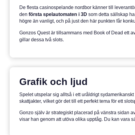
De flesta casinospelande nordbor känner till leveran
den
första spelautomaten i 3D
som detta sällskap har
högre än vanligt, och på just den här punkten får konku
Gonzos Quest är tillsammans med Book of Dead ett av 
gillar dessa två slots.
Grafik och ljud
Spelet utspelar sig alltså i ett uråldrigt sydamerikanskt
skattjakter, vilket gör det till ett perfekt tema för ett slot
Gonzo själv är strategiskt placerad på vänstra sidan a
visar han genom att utöva olika upptåg. Du kan vara säk