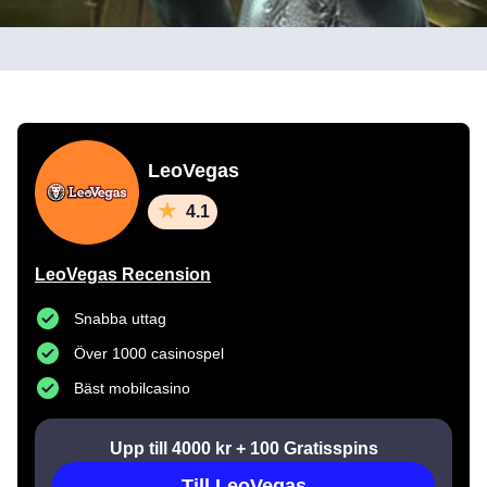
LeoVegas
4.1
LeoVegas Recension
Snabba uttag
Över 1000 casinospel
Bäst mobilcasino
Upp till 4000 kr + 100 Gratisspins
Till LeoVegas