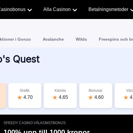
asinobonus
Alla Casinon
Betalningsmetoder
ktioner i Gonzo
Avalanche
Wilds
Freespins och b
's Quest
Grafik
Känsla
Bonusar
Vär
4.70
4.65
4.60
4
SPEEDY CASINO VÄLKOMSTBONUS
100% upp till 1000 kronor