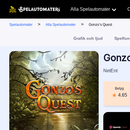
Alla Spelautomater
C
>
>
Spelautomater
Alla Spelautomater
Gonzo’s Quest
Grafik och ljud
Spelfun
Gonzo
NetEnt
Betyg
4.65