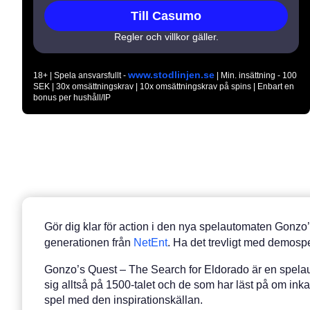
Till Casumo
Regler och villkor gäller.
www.stodlinjen.se
18+ | Spela ansvarsfullt -
| Min. insättning - 100
SEK | 30x omsättningskrav | 10x omsättningskrav på spins | Enbart en
bonus per hushåll/IP
Gör dig klar för action i den nya spelautomaten Gonzo
generationen från
NetEnt
. Ha det trevligt med demospe
Gonzo’s Quest – The Search for Eldorado är en spelau
sig alltså på 1500-talet och de som har läst på om in
spel med den inspirationskällan.