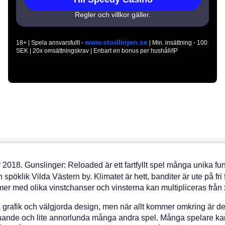
Regler och villkor gäller.
www.stodlinjen.se
18+ | Spela ansvarsfullt -
| Min. insättning - 100
SEK | 20x omsättningskrav | Enbart en bonus per hushåll/IP
 2018. Gunslinger: Reloaded är ett fartfyllt spel många unika fu
en spöklik Vilda Västern by. Klimatet är hett, banditer är ute på f
er med olika vinstchanser och vinsterna kan multipliceras från x
grafik och välgjorda design, men när allt kommer omkring är de
nande och lite annorlunda många andra spel. Många spelare kans