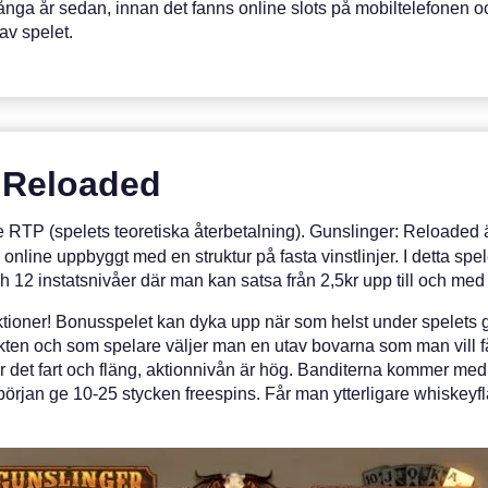
många år sedan, innan det fanns online slots på mobiltelefonen 
av spelet.
: Reloaded
gre RTP (spelets teoretiska återbetalning). Gunslinger: Reloade
line uppbyggt med en struktur på fasta vinstlinjer. I detta spelet
h 12 instatsnivåer där man kan satsa från 2,5kr upp till och med
tioner! Bonusspelet kan dyka upp när som helst under spelets
isjakten och som spelare väljer man en utav bovarna som man vill 
är det fart och fläng, aktionnivån är hög. Banditerna kommer med 
början ge 10-25 stycken freespins. Får man ytterligare whiskeyfl