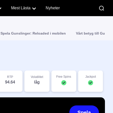
Mest Lästa
Nyheter
Spela Gunslinger: Reloaded i mobilen
Vårt betyg till Gunsl
Free Spins
Jackpot
RTP
Volatilitet
94.64
låg
Spela