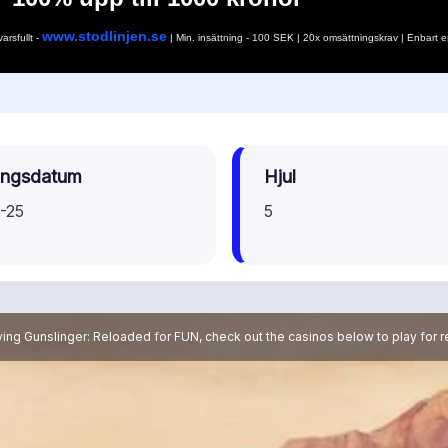
www.stodlinjen.se
arsfullt -
| Min. insättning - 100 SEK | 20x omsättningskrav | Enbart 
ingsdatum
Hjul
-25
5
ying Gunslinger: Reloaded for FUN, check out the casinos below to play for 