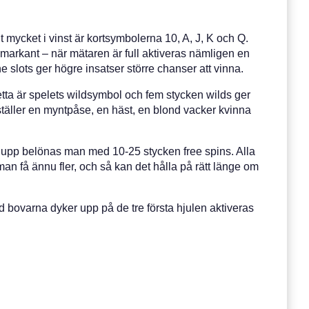
t mycket i vinst är kortsymbolerna 10, A, J, K och Q.
markant – när mätaren är full aktiveras nämligen en
 slots ger högre insatser större chanser att vinna.
tta är spelets wildsymbol och fem stycken wilds ger
ställer en myntpåse, en häst, en blond vacker kvinna
 upp belönas man med 10-25 stycken free spins. Alla
man få ännu fler, och så kan det hålla på rätt länge om
 bovarna dyker upp på de tre första hjulen aktiveras