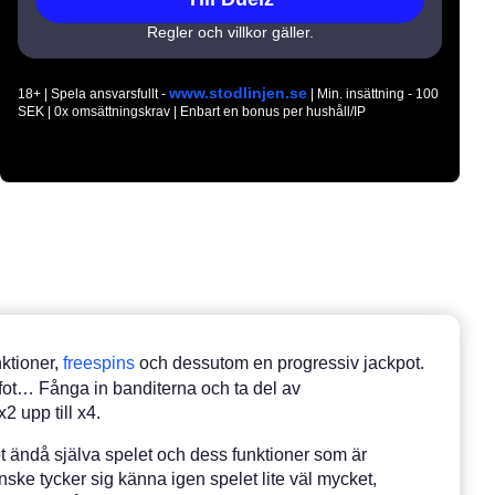
Regler och villkor gäller.
www.stodlinjen.se
18+ | Spela ansvarsfullt -
| Min. insättning - 100
SEK | 0x omsättningskrav | Enbart en bonus per hushåll/IP
nktioner,
freespins
och dessutom en progressiv jackpot.
ri fot… Fånga in banditerna och ta del av
2 upp till x4.
t ändå själva spelet och dess funktioner som är
ke tycker sig känna igen spelet lite väl mycket,