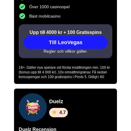
Över 1000 casinospel
Bäst mobilcasino
Upp till 4000 kr + 100 Gratisspins
Till LeoVegas
Regler och villkor gäller.
18+. Gäller nya spelare vid första insättningen min. 100 kr
(bonus upp till 4 000 kr). 10x omsättningskrav. Få sedan
bonuspengar och 100 gratisspins i Pirots 5. Giltigt i 60
dagar. Regler & villkor gäller. Regler & villkor gäller.
www.stodlinjen.se
www.spelpaus.se
-
. Spela
ansvarsfullt.
Duelz
4.7
Duelz Recension