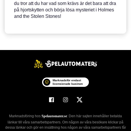
du tror att du har vad som krävs är det bara att dra
på hjortskytten och börja lösa mysteriet i Holmes
and the Stolen Stones!
Marknadsför endast
licensierade kasinon
Marknadsföring hos
Spelautomater.se
: Den här sajten innehåller betalda
länkar till våra samarbetspartners. Om någon av våra besökare klickar på
dessa länkar och gör en insättning hos någon av våra samarbetspartners får