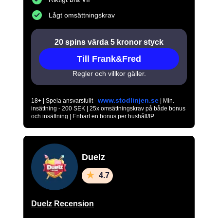
Lågt omsättningskrav
20 spins värda 5 kronor styck
Till Frank&Fred
Regler och villkor gäller.
www.stodlinjen.se
18+ | Spela ansvarsfullt -
| Min.
insättning - 200 SEK | 25x omsättningskrav på både bonus
och insättning | Enbart en bonus per hushåll/IP
Duelz
4.7
Duelz Recension