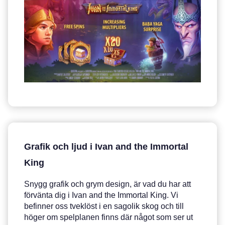
Grafik och ljud i Ivan and the Immortal
King
Snygg grafik och grym design, är vad du har att
förvänta dig i Ivan and the Immortal King. Vi
befinner oss tveklöst i en sagolik skog och till
höger om spelplanen finns där något som ser ut