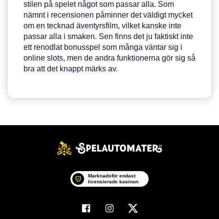
stilen på spelet något som passar alla. Som
nämnt i recensionen påminner det väldigt mycket
om en tecknad äventyrsfilm, vilket kanske inte
passar alla i smaken. Sen finns det ju faktiskt inte
ett renodlat bonusspel som många väntar sig i
online slots, men de andra funktionerna gör sig så
bra att det knappt märks av.
Marknadsför endast
licensierade kasinon