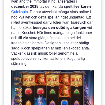
Ivan and the Immortal King lanserades i
december 2018
, av den kända
speltillverkaren
Quickspin
. De har utvecklat många slots online i
hög kvalitet och detta spel är inget undantag. Ett
riktigt äventyrsspel där vi följer Ivan Tsarevich där
han försöker
besegra den odödliga kungen
vid
namn Koschei. Här finns många roliga funktioner
och till vår stora glädje finns det en hel del
freespins att hämta. Designen i spelet är härligt
sagolik och spelplanen är mitt i en skogsglänta.
Vacker klassisk musik följer genom hela
spelupplevelsen vilken sätter en riktigt härlig
stämning.