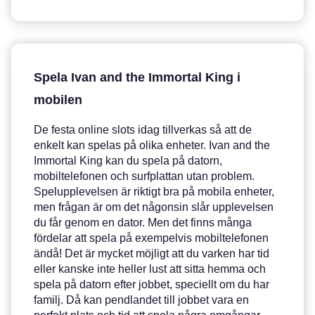
Spela Ivan and the Immortal King i
mobilen
De festa online slots idag tillverkas så att de
enkelt kan spelas på olika enheter. Ivan and the
Immortal King kan du spela på datorn,
mobiltelefonen och surfplattan utan problem.
Spelupplevelsen är riktigt bra på mobila enheter,
men frågan är om det någonsin slår upplevelsen
du får genom en dator. Men det finns många
fördelar att spela på exempelvis mobiltelefonen
ändå! Det är mycket möjligt att du varken har tid
eller kanske inte heller lust att sitta hemma och
spela på datorn efter jobbet, speciellt om du har
familj. Då kan pendlandet till jobbet vara en