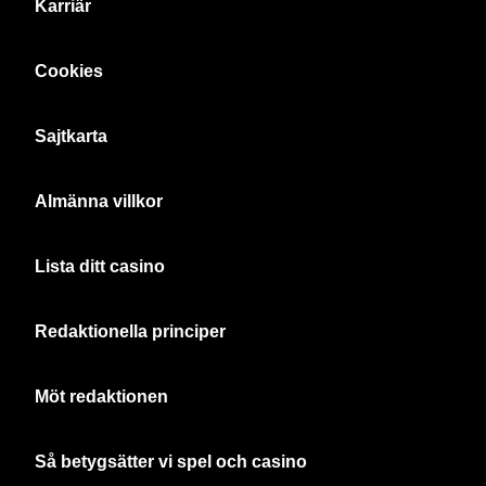
Karriär
Cookies
Sajtkarta
Almänna villkor
Lista ditt casino
Redaktionella principer
Möt redaktionen
Så betygsätter vi spel och casino