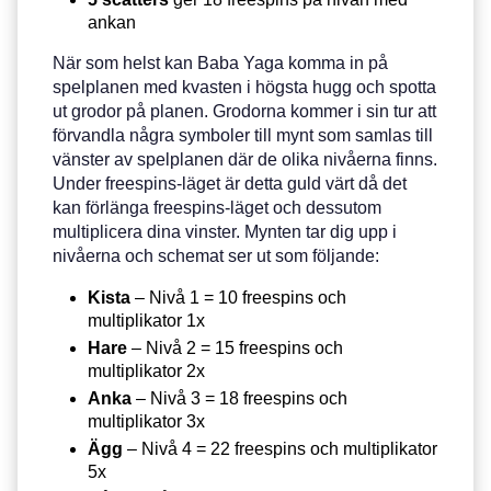
ankan
När som helst kan Baba Yaga komma in på
spelplanen med kvasten i högsta hugg och spotta
ut grodor på planen. Grodorna kommer i sin tur att
förvandla några symboler till mynt som samlas till
vänster av spelplanen där de olika nivåerna finns.
Under freespins-läget är detta guld värt då det
kan förlänga freespins-läget och dessutom
multiplicera dina vinster. Mynten tar dig upp i
nivåerna och schemat ser ut som följande:
Kista
– Nivå 1 = 10 freespins och
multiplikator 1x
Hare
– Nivå 2 = 15 freespins och
multiplikator 2x
Anka
– Nivå 3 = 18 freespins och
multiplikator 3x
Ägg
– Nivå 4 = 22 freespins och multiplikator
5x