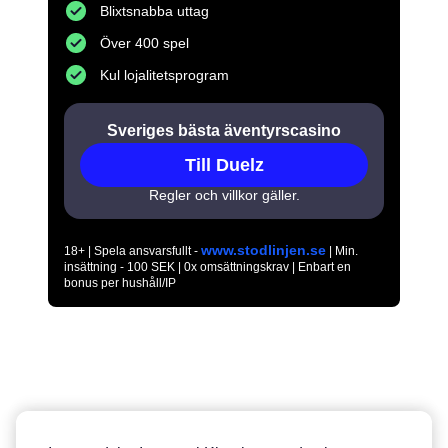
Blixtsnabba uttag
Över 400 spel
Kul lojalitetsprogram
Sveriges bästa äventyrscasino
Till Duelz
Regler och villkor gäller.
www.stodlinjen.se
18+ | Spela ansvarsfullt -
| Min.
insättning - 100 SEK | 0x omsättningskrav | Enbart en
bonus per hushåll/IP