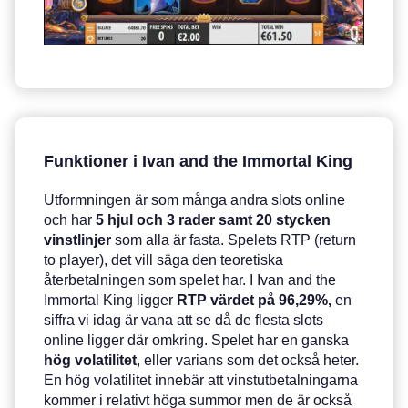
Funktioner i Ivan and the Immortal King
Utformningen är som många andra slots online
och har
5 hjul och 3 rader samt 20 stycken
vinstlinjer
som alla är fasta. Spelets RTP (return
to player), det vill säga den teoretiska
återbetalningen som spelet har. I Ivan and the
Immortal King ligger
RTP värdet på 96,29%,
en
siffra vi idag är vana att se då de flesta slots
online ligger där omkring. Spelet har en ganska
hög volatilitet
, eller varians som det också heter.
En hög volatilitet innebär att vinstutbetalningarna
kommer i relativt höga summor men de är också