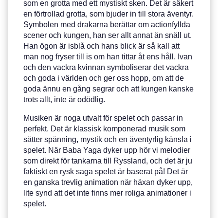
som en grotta med ett mystiskt sken. Det är säkert
en förtrollad grotta, som bjuder in till stora äventyr.
Symbolen med drakarna berättar om actionfyllda
scener och kungen, han ser allt annat än snäll ut.
Han ögon är isblå och hans blick är så kall att
man nog fryser till is om han tittar åt ens håll. Ivan
och den vackra kvinnan symboliserar det vackra
och goda i världen och ger oss hopp, om att de
goda ännu en gång segrar och att kungen kanske
trots allt, inte är odödlig.
Musiken är noga utvalt för spelet och passar in
perfekt. Det är klassisk komponerad musik som
sätter spänning, mystik och en äventyrlig känsla i
spelet. När Baba Yaga dyker upp hör vi melodier
som direkt för tankarna till Ryssland, och det är ju
faktiskt en rysk saga spelet är baserat på! Det är
en ganska trevlig animation när häxan dyker upp,
lite synd att det inte finns mer roliga animationer i
spelet.