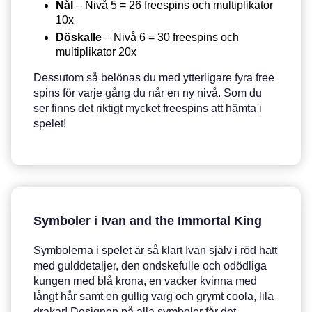
Nål
– Nivå 5 = 26 freespins och multiplikator
10x
Döskalle
– Nivå 6 = 30 freespins och
multiplikator 20x
Dessutom så belönas du med ytterligare fyra free
spins för varje gång du når en ny nivå. Som du
ser finns det riktigt mycket freespins att hämta i
spelet!
Symboler i Ivan and the Immortal King
Symbolerna i spelet är så klart Ivan själv i röd hatt
med gulddetaljer, den ondskefulle och odödliga
kungen med blå krona, en vacker kvinna med
långt hår samt en gullig varg och grymt coola, lila
drakar! Designen på alla symboler får det