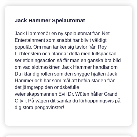
Jack Hammer Spelautomat
Jack Hammer är en ny spelautomat från Net
Entertainment som snabbt har blivit väldigt
populär. Om man tänker sig tavlor från Roy
Lichtenstein och blandar detta med fullspäckad
serietidningsaction så får man en ganska bra bild
om vad slotmaskinen Jack Hammer handlar om.
Du iklär dig rollen som den snygge hjälten Jack
Hammer och har som mål att befria staden från
det järngrepp den ondskefulle
vetenskapsmannen Evil Dr. Wüten håller Grand
City i. På vägen dit samlar du förhoppningsvis på
dig stora pengavinster!