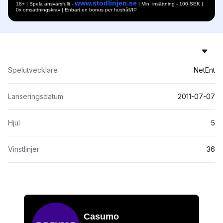
www.stodlinjen.se
18+ | Spela ansvarsfullt -
| Min. insättning - 100 SEK |
0x omsättningskrav | Enbart en bonus per hushåll/IP
Spelutvecklare
NetEnt
Lanseringsdatum
2011-07-07
Hjul
5
Vinstlinjer
36
Casumo