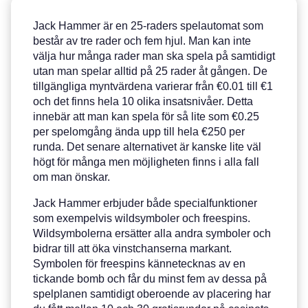
Jack Hammer är en 25-raders spelautomat som
består av tre rader och fem hjul. Man kan inte
välja hur många rader man ska spela på samtidigt
utan man spelar alltid på 25 rader åt gången. De
tillgängliga myntvärdena varierar från €0.01 till €1
och det finns hela 10 olika insatsnivåer. Detta
innebär att man kan spela för så lite som €0.25
per spelomgång ända upp till hela €250 per
runda. Det senare alternativet är kanske lite väl
högt för många men möjligheten finns i alla fall
om man önskar.
Jack Hammer erbjuder både specialfunktioner
som exempelvis wildsymboler och freespins.
Wildsymbolerna ersätter alla andra symboler och
bidrar till att öka vinstchanserna markant.
Symbolen för freespins kännetecknas av en
tickande bomb och får du minst fem av dessa på
spelplanen samtidigt oberoende av placering har