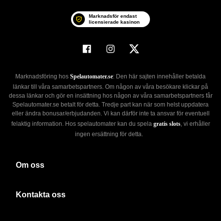
Marknadsför endast
licensierade kasinon
Marknadsföring hos
Spelautomater.se
: Den här sajten innehåller betalda
länkar till våra samarbetspartners. Om någon av våra besökare klickar på
dessa länkar och gör en insättning hos någon av våra samarbetspartners får
Spelautomater.se betalt för detta. Tredje part kan när som helst uppdatera
eller ändra bonusar/erbjudanden. Vi kan därför inte ta ansvar för eventuell
felaktig information. Hos spelautomater kan du spela
gratis slots
, vi erhåller
ingen ersättning för detta.
Om oss
Kontakta oss