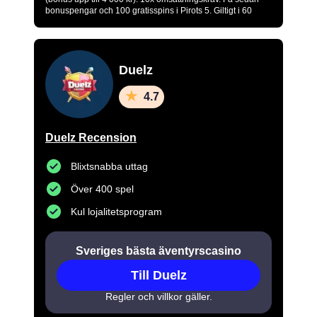
bonuspengar och 100 gratisspins i Pirots 5. Giltigt i 60
dagar. Regler & villkor gäller. Regler & villkor gäller.
www.stodlinjen.se
www.spelpaus.se
-
. Spela
ansvarsfullt.
Duelz
4.7
Duelz Recension
Blixtsnabba uttag
Över 400 spel
Kul lojalitetsprogram
Sveriges bästa äventyrscasino
Till Duelz
Regler och villkor gäller.