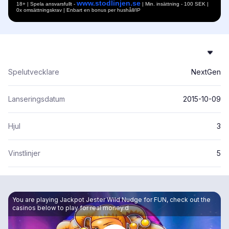
www.stodlinjen.se
18+ | Spela ansvarsfullt -
| Min. insättning - 100 SEK |
0x omsättningskrav | Enbart en bonus per hushåll/IP
Spelutvecklare
NextGen
Lanseringsdatum
2015-10-09
Hjul
3
Vinstlinjer
5
You are playing Jackpot Jester Wild Nudge for FUN, check out the
casinos below to play for real money.d