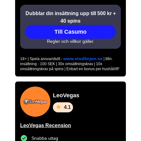
Dubblar din insättning upp till 500 kr +
40 spins
Till Casumo
Regler och villkor gäller.
www.stodlinjen.se
18+ | Spela ansvarsfullt -
| Min.
insättning - 100 SEK | 30x omsättningskrav | 10x
omsättningskrav på spins | Enbart en bonus per hushåll/IP
LeoVegas
4.1
LeoVegas Recension
Snabba uttag