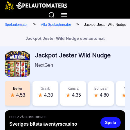
>
>
Spelautomater
Alla Spelautomater
Jackpot Jester Wild Nudge
Jackpot Jester Wild Nudge spelautomat
Jackpot Jester Wild Nudge
NextGen
Betyg
Grafik
Känsla
Bonusar
Vär
4.53
4.30
4.35
4.80
4
DUELZ VÄLKOMSTBONUS
Spela
Sveriges bästa äventyrscasino