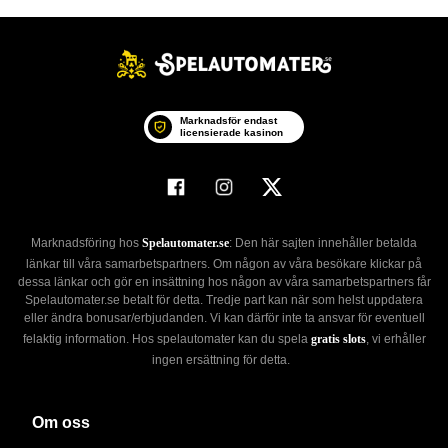
Marknadsför endast
licensierade kasinon
Marknadsföring hos
Spelautomater.se
: Den här sajten innehåller betalda
länkar till våra samarbetspartners. Om någon av våra besökare klickar på
dessa länkar och gör en insättning hos någon av våra samarbetspartners får
Spelautomater.se betalt för detta. Tredje part kan när som helst uppdatera
eller ändra bonusar/erbjudanden. Vi kan därför inte ta ansvar för eventuell
felaktig information. Hos spelautomater kan du spela
gratis slots
, vi erhåller
ingen ersättning för detta.
Om oss