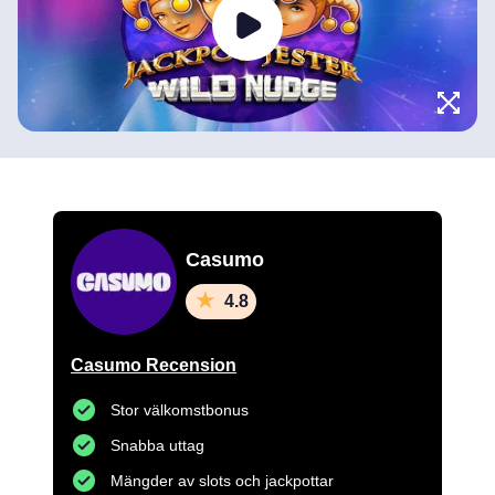
Casumo
4.8
Casumo Recension
Stor välkomstbonus
Snabba uttag
Mängder av slots och jackpottar