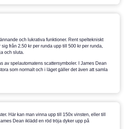
nnande och lukrativa funktioner. Rent speltekniskt
 sig från 2.50 kr per runda upp till 500 kr per runda,
a och sluta.
eras av spelautomatens scattersymboler. I James Dean
tora som normalt och i läget gäller det även att samla
 Här kan man vinna upp till 150x vinsten, eller till
James Dean iklädd en röd tröja dyker upp på