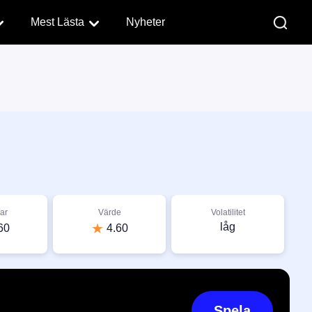
Mest Lästa
Nyheter
ar
Värde
Volatilitet
låg
60
4.60
Spela