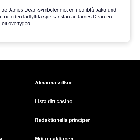
 upp tre James Dean-symboler mot en neonblå bakgrund.
en och den fartfyllda spelkänslan är James Dean en
 bli övertygad!
Almänna villkor
Lista ditt casino
Redaktionella principer
y
Möt redaktionen