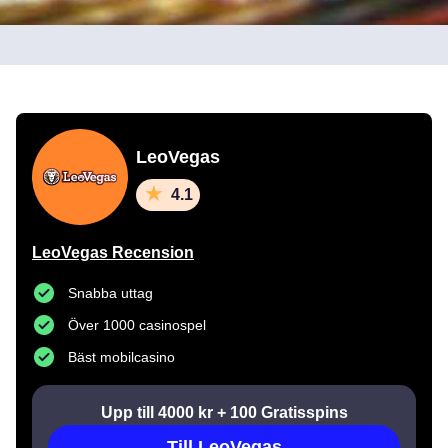
LeoVegas
4.1
LeoVegas Recension
Snabba uttag
Över 1000 casinospel
Bäst mobilcasino
Upp till 4000 kr + 100 Gratisspins
Till LeoVegas