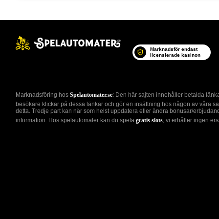
Marknadsför endast
licensierade kasinon
Marknadsföring hos
Spelautomater.se
: Den här sajten innehåller betalda länk
besökare klickar på dessa länkar och gör en insättning hos någon av våra sa
detta. Tredje part kan när som helst uppdatera eller ändra bonusar/erbjudanden
information. Hos spelautomater kan du spela
gratis slots
, vi erhåller ingen er