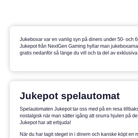
Jukeboxar var en vanlig syn på diners under 50- och 6
Jukepot från NextGen Gaming hyllar man jukeboxarna, m
gratis nedanför så länge du vill och ta del av exklusiva
Jukepot spelautomat
Spelautomaten Jukepot tar oss med på en resa tillbaks i t
nostalgisk när man sätter igång att snurra hjulen på 
Jukepot har att erbjuda!
När du har tagit steget in i dinern och kanske köpt en