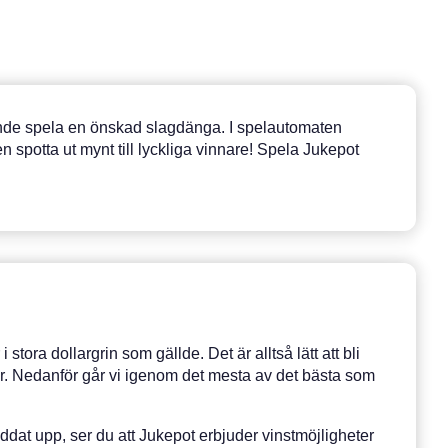
kunde spela en önskad slagdänga. I spelautomaten
potta ut mynt till lyckliga vinnare! Spela Jukepot
stora dollargrin som gällde. Det är alltså lätt att bli
är. Nedanför går vi igenom det mesta av det bästa som
ddat upp, ser du att Jukepot erbjuder vinstmöjligheter