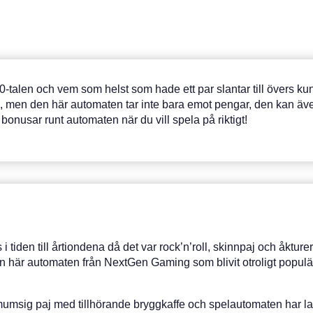
0-talen och vem som helst som hade ett par slantar till övers 
en den här automaten tar inte bara emot pengar, den kan även s
 bonusar runt automaten när du vill spela på riktigt!
iden till årtiondena då det var rock’n’roll, skinnpaj och åkturer i 
den här automaten från NextGen Gaming som blivit otroligt popul
 mumsig paj med tillhörande bryggkaffe och spelautomaten har la