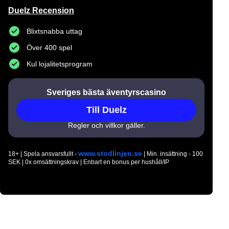
Duelz Recension
Blixtsnabba uttag
Över 400 spel
Kul lojalitetsprogram
Sveriges bästa äventyrscasino
Till Duelz
Regler och villkor gäller.
www.stodlinjen.se
18+ | Spela ansvarsfullt -
| Min. insättning - 100
SEK | 0x omsättningskrav | Enbart en bonus per hushåll/IP