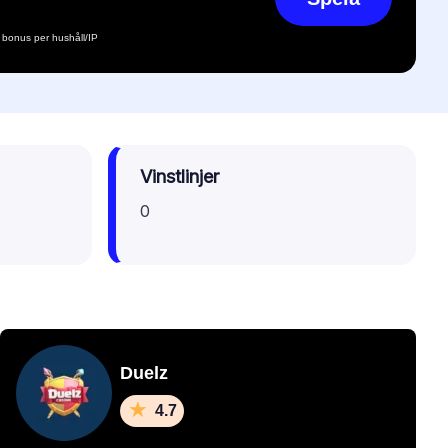
 bonus per hushåll/IP
Vinstlinjer
0
Duelz
4.7