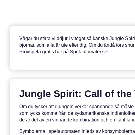
Vågar du stirra vilddjur i vitögat så kanske Jungle Spiri
björnar, som alla är ute efter dig. Om du ändå törs snu
Provspela gratis här på Spelautomater.se!
Jungle Spirit: Call of th
Om du tycker att djungeln verkar spännande så måste du 
som tycks komma från de sydamerikanska indianfolkens 
de är del av en vinnande kombination och en fjäril lan
Symbolerna i spelautomaten inleds av kortsymbolerna 