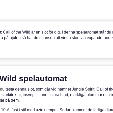
t: Call of the Wild är en slot för dig. I denna spelautomat står du 
rra på hjulen så har du chansen att vinna stort via expanderande
e Wild spelautomat
testa denna slot, som går vid namnet Jungle Spirit: Call of the W
arkitektur, insvept i lianer, stora blad, märkliga blommor och 
dar på dem.
10-A, fast i stil med aztektempel. Sedan kommer de farliga dju