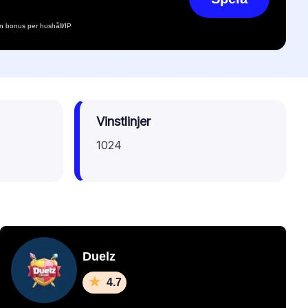
en bonus per hushåll/IP
Vinstlinjer
1024
Duelz
4.7