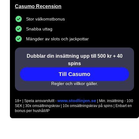
Casumo Recension
Stor välkomstbonus
Snabba uttag
Mängder av slots och jackpottar
Dubblar din insättning upp till 500 kr + 40
spins
Till Casumo
Regler och villkor gäller.
www.stodlinjen.se
18+ | Spela ansvarsfullt -
| Min. insättning - 100
SEK | 30x omsättningskrav | 10x omsättningskrav på spins | Enbart en
bonus per hushåll/IP