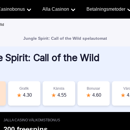
asinobonus
Alla Casinon
Betalningsmetoder
ild
Jungle Spirit: Call of the Wild spelautomat
 Spirit: Call of the Wild
Grafik
Känsla
Bonusar
Vär
4.30
4.55
4.60
4
JALLA CASINO VÄLKOMSTBONUS
200 freespins