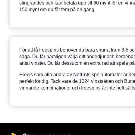
slingrandes och kan betala upp till 60 mynt för en vinn
150 mynt om du får fem på en gång.
För att få freespins behöver du bara snurra fram 3-5 sc
säga. Du får nämligen välja ditt andedjur och beroende på
antal vinster. Du får dessutom en extra rad att spela på
Precis som alla andra av NetEnts spelautomater är den
perfekt för dig. Tack vare de 1024 vinstsätten och Butter
vinnande kombinationer och freespins är inte helt sälls