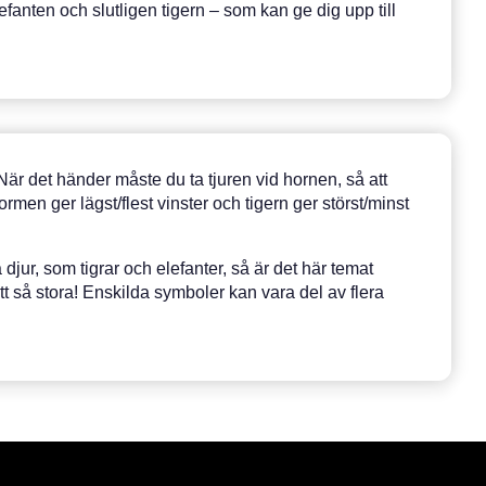
fanten och slutligen tigern – som kan ge dig upp till
När det händer måste du ta tjuren vid hornen, så att
ormen ger lägst/flest vinster och tigern ger störst/minst
ur, som tigrar och elefanter, så är det här temat
ätt så stora! Enskilda symboler kan vara del av flera