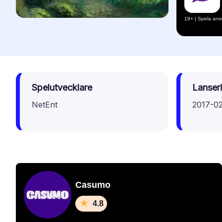
18+ | Spela ansv
Spelutvecklare
Lanser
NetEnt
2017-0
Casumo
4.8