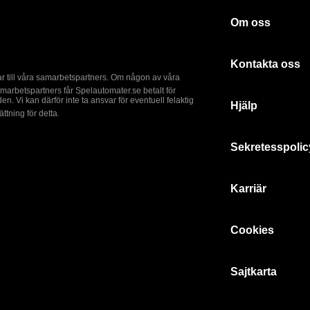
Om oss
Kontakta oss
ar till våra samarbetspartners. Om någon av våra
marbetspartners får Spelautomater.se betalt för
. Vi kan därför inte ta ansvar för eventuell felaktig
Hjälp
sättning för detta.
Sekretesspolic
Karriär
Cookies
Sajtkarta