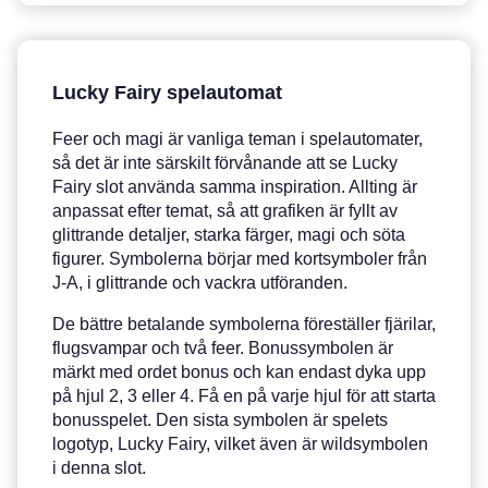
Lucky Fairy spelautomat
Feer och magi är vanliga teman i spelautomater,
så det är inte särskilt förvånande att se Lucky
Fairy slot använda samma inspiration. Allting är
anpassat efter temat, så att grafiken är fyllt av
glittrande detaljer, starka färger, magi och söta
figurer. Symbolerna börjar med kortsymboler från
J-A, i glittrande och vackra utföranden.
De bättre betalande symbolerna föreställer fjärilar,
flugsvampar och två feer. Bonussymbolen är
märkt med ordet bonus och kan endast dyka upp
på hjul 2, 3 eller 4. Få en på varje hjul för att starta
bonusspelet. Den sista symbolen är spelets
logotyp, Lucky Fairy, vilket även är wildsymbolen
i denna slot.