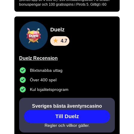
bonuspengar och 100 gratisspins i Pirots 5. Giltigt i 60
dagar. Regler & villkor gäller. Regler & villkor gäller.
www.stodlinjen.se
www.spelpaus.se
-
. Spela
ansvarsfullt.
Duelz
4.7
Duelz Recension
Blixtsnabba uttag
Över 400 spel
Kul lojalitetsprogram
Sveriges bästa äventyrscasino
Till Duelz
Regler och villkor gäller.