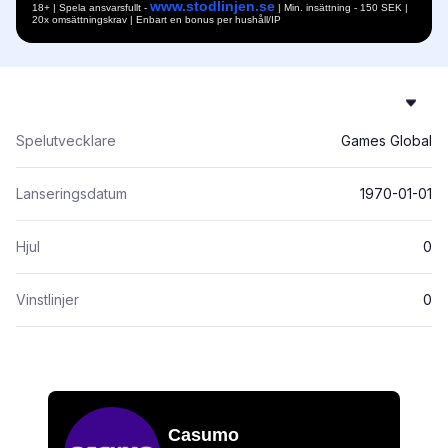
www.stodlinjen.se
18+ | Spela ansvarsfullt -
| Min. insättning - 150 SEK |
20x omsättningskrav | Enbart en bonus per hushåll/IP
Spelutvecklare
Games Global
Lanseringsdatum
1970-01-01
Hjul
0
Vinstlinjer
0
Casumo