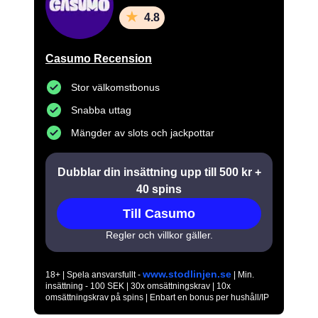
4.8
Casumo Recension
Stor välkomstbonus
Snabba uttag
Mängder av slots och jackpottar
Dubblar din insättning upp till 500 kr +
40 spins
Till Casumo
Regler och villkor gäller.
www.stodlinjen.se
18+ | Spela ansvarsfullt -
| Min.
insättning - 100 SEK | 30x omsättningskrav | 10x
omsättningskrav på spins | Enbart en bonus per hushåll/IP