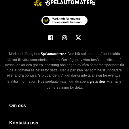
Marknadsför endast
licensierade kasinon
Marknadsföring hos
Spelautomater.se
: Den här sajten innehåller betalda
länkar till våra samarbetspartners. Om någon av våra besökare klickar på
dessa länkar och gör en insättning hos någon av våra samarbetspartners får
Spelautomater.se betalt för detta. Tredje part kan när som helst uppdatera
eller ändra bonusar/erbjudanden. Vi kan därför inte ta ansvar för eventuell
felaktig information. Hos spelautomater kan du spela
gratis slots
, vi erhåller
ingen ersättning för detta.
Om oss
Kontakta oss