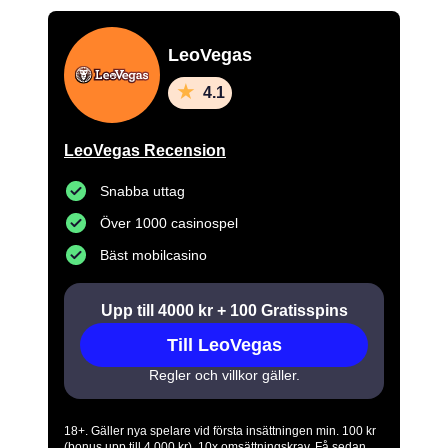
LeoVegas
4.1
LeoVegas Recension
Snabba uttag
Över 1000 casinospel
Bäst mobilcasino
Upp till 4000 kr + 100 Gratisspins
Till LeoVegas
Regler och villkor gäller.
18+. Gäller nya spelare vid första insättningen min. 100 kr
(bonus upp till 4 000 kr). 10x omsättningskrav. Få sedan