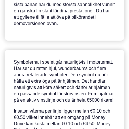
sista banan har du med största sannolikhet vunnit
en ganska fin slant för dina prestationer. Du har
ett gyllene tillfälle att öva på bilkörandet i
demoversionen ovan.
Symbolerna i spelet går naturligtvis i motortemat.
Här ser du rattar, hjul, wunderbaums och flera
andra relaterade symboler. Den symbol du bör
hålla ett extra öga på är hjälmen. Det handlar
naturligtvis att köra säkert och därför är hjälmen
en passande symbol för storvinsten. Fem hjälmar
på en aktiv vinstlinje och du är hela €5000 rikare!
Insatsnivåerna per linje ligger mellan €0.10 och
€0.50 vilket innebär att en omgång på Money
Drive kan kosta mellan €0.10 och €4.50. Money