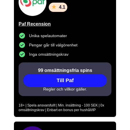
4.1
Paf Recension
Unika spelautomater
Pengar går till välgörenhet
Inga omsättningskrav
99 omsättningsfria spins
Till Paf
Regler och villkor gäller.
18+ | Spela ansvarsfullt | Min. insättning - 100 SEK | 0x
omsättningskrav | Enbart en bonus per hushåll/IP