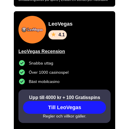
LeoVegas
4.1
LeoVegas Recension
Snabba uttag
Över 1000 casinospel
Bäst mobilcasino
Upp till 4000 kr + 100 Gratisspins
Till LeoVegas
Regler och villkor gäller.