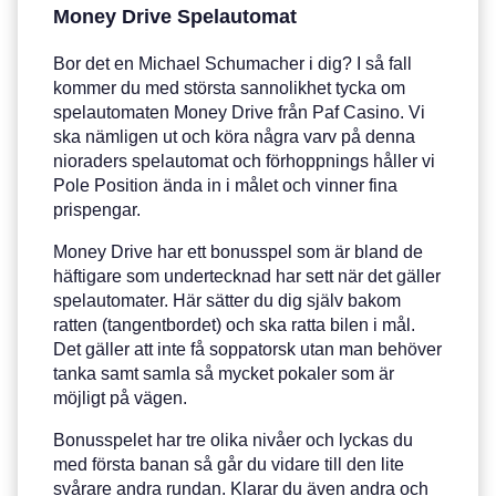
Money Drive Spelautomat
Bor det en Michael Schumacher i dig? I så fall
kommer du med största sannolikhet tycka om
spelautomaten Money Drive från Paf Casino. Vi
ska nämligen ut och köra några varv på denna
nioraders spelautomat och förhoppnings håller vi
Pole Position ända in i målet och vinner fina
prispengar.
Money Drive har ett bonusspel som är bland de
häftigare som undertecknad har sett när det gäller
spelautomater. Här sätter du dig själv bakom
ratten (tangentbordet) och ska ratta bilen i mål.
Det gäller att inte få soppatorsk utan man behöver
tanka samt samla så mycket pokaler som är
möjligt på vägen.
Bonusspelet har tre olika nivåer och lyckas du
med första banan så går du vidare till den lite
svårare andra rundan. Klarar du även andra och