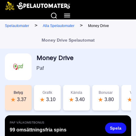
>
>
Spelautomater
Alla Spelautomater
Money Drive
Money Drive Spelautomat
Money Drive
Paf
Betyg
Grafik
Känsla
Bonusar
Vär
3.37
3.10
3.40
3.80
3
PAF VÄLKOMSTBONUS
Spela
99 omsättningsfria spins