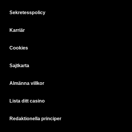
Sekretesspolicy
Karriär
Cookies
Sajtkarta
Almänna villkor
Lista ditt casino
Redaktionella principer