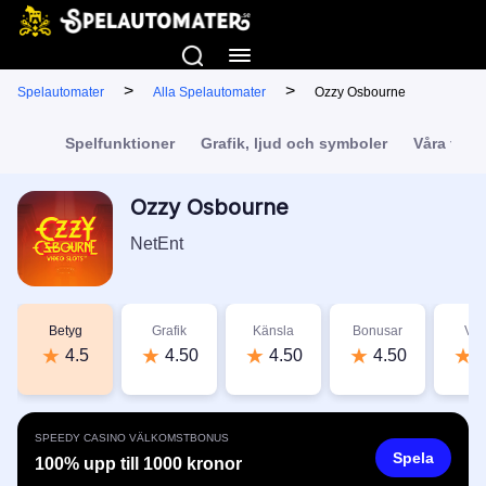
>
>
Spelautomater
Alla Spelautomater
Ozzy Osbourne
Spelfunktioner
Grafik, ljud och symboler
Våra förv
Ozzy Osbourne
NetEnt
Betyg
Grafik
Känsla
Bonusar
Vär
4.5
4.50
4.50
4.50
4
SPEEDY CASINO VÄLKOMSTBONUS
Spela
100% upp till 1000 kronor