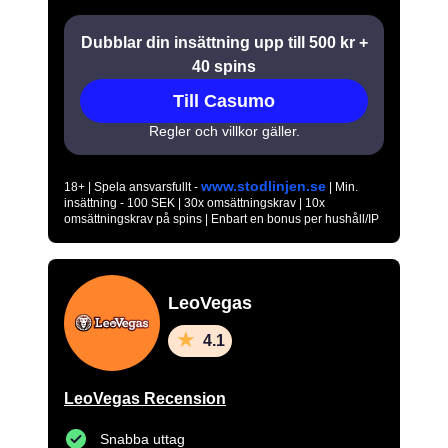
Dubblar din insättning upp till 500 kr +
40 spins
Till Casumo
Regler och villkor gäller.
www.stodlinjen.se
18+ | Spela ansvarsfullt -
| Min.
insättning - 100 SEK | 30x omsättningskrav | 10x
omsättningskrav på spins | Enbart en bonus per hushåll/IP
LeoVegas
4.1
LeoVegas Recension
Snabba uttag