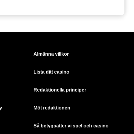
Almänna villkor
Lista ditt casino
Redaktionella principer
y
Möt redaktionen
Så betygsätter vi spel och casino