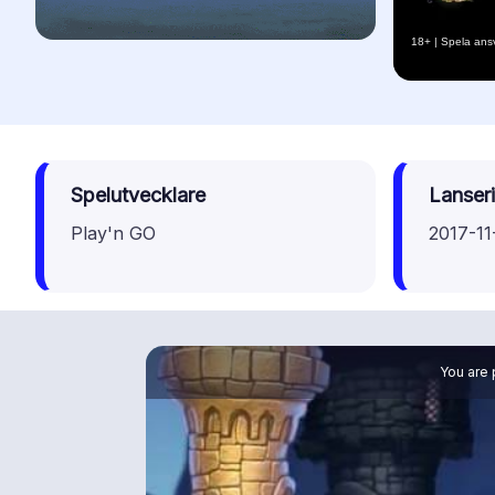
18+ | Spela ansv
Spelutvecklare
Lanser
Play'n GO
2017-11
You are 