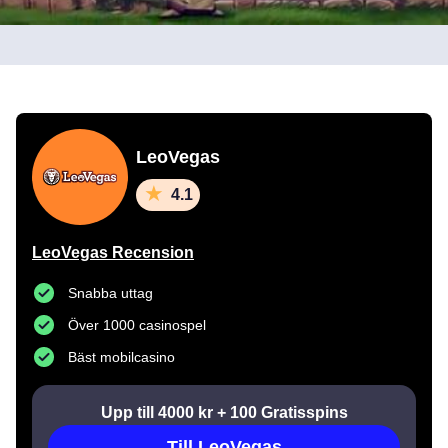
LeoVegas
4.1
LeoVegas Recension
Snabba uttag
Över 1000 casinospel
Bäst mobilcasino
Upp till 4000 kr + 100 Gratisspins
Till LeoVegas