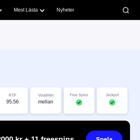
Mest Lästa
Nyheter
Free Spins
Jackpot
RTP
Volatilitet
95.56
mellan
2000 kr + 11 freespins
Spela