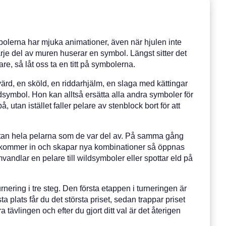
mbolerna har mjuka animationer, även när hjulen inte
arje del av muren huserar en symbol. Längst sitter det
e, så låt oss ta en titt på symbolerna.
värd, en sköld, en riddarhjälm, en slaga med kättingar
dsymbol. Hon kan alltså ersätta alla andra symboler för
 utan istället faller pelare av stenblock bort för att
 utan hela pelarna som de var del av. På samma gång
r kommer in och skapar nya kombinationer så öppnas
vandlar en pelare till wildsymboler eller spottar eld på
urnering i tre steg. Den första etappen i turneringen är
a plats får du det största priset, sedan trappar priset
tävlingen och efter du gjort ditt val är det återigen