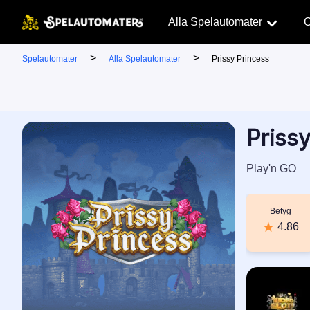
Alla Spelautomater
C
>
>
Spelautomater
Alla Spelautomater
Prissy Princess
Priss
Play'n GO
Betyg
4.86