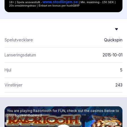
www.stodlinjen.se
18+ | Spela ansvarsfullt -
| Min. insättning - 150 SEK |
20x omsättningskrav | Enbart en bonus per hushåll/IP
Spelutvecklare
Quickspin
Lanseringsdatum
2015-10-01
Hjul
5
Vinstlinjer
243
You are playing Razortooth for FUN, check out the casinos below to
play for real money.d