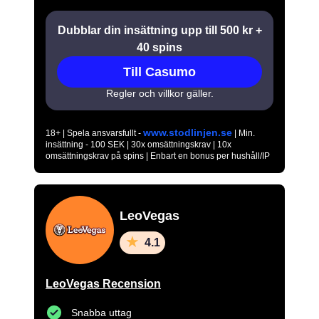
Dubblar din insättning upp till 500 kr +
40 spins
Till Casumo
Regler och villkor gäller.
www.stodlinjen.se
18+ | Spela ansvarsfullt -
| Min.
insättning - 100 SEK | 30x omsättningskrav | 10x
omsättningskrav på spins | Enbart en bonus per hushåll/IP
LeoVegas
4.1
LeoVegas Recension
Snabba uttag