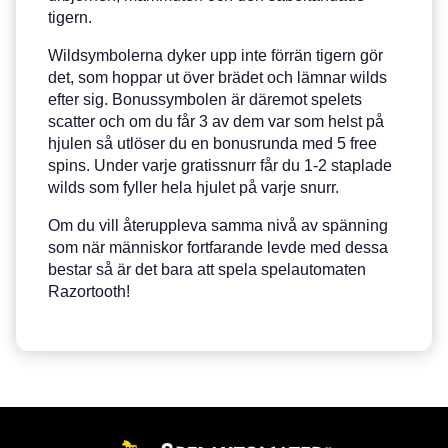
tigern.
Wildsymbolerna dyker upp inte förrän tigern gör
det, som hoppar ut över brädet och lämnar wilds
efter sig. Bonussymbolen är däremot spelets
scatter och om du får 3 av dem var som helst på
hjulen så utlöser du en bonusrunda med 5 free
spins. Under varje gratissnurr får du 1-2 staplade
wilds som fyller hela hjulet på varje snurr.
Om du vill återuppleva samma nivå av spänning
som när människor fortfarande levde med dessa
bestar så är det bara att spela spelautomaten
Razortooth!