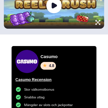
Casumo
4.8
Casumo Recension
Stor välkomstbonus
Snabba uttag
Mängder av slots och jackpottar