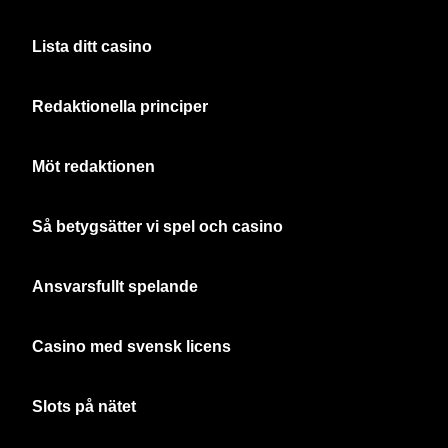
Lista ditt casino
Redaktionella principer
Möt redaktionen
Så betygsätter vi spel och casino
Ansvarsfullt spelande
Casino med svensk licens
Slots på nätet