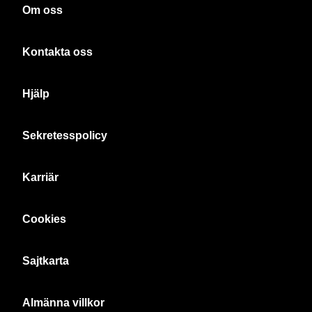
Om oss
Kontakta oss
Hjälp
Sekretesspolicy
Karriär
Cookies
Sajtkarta
Almänna villkor