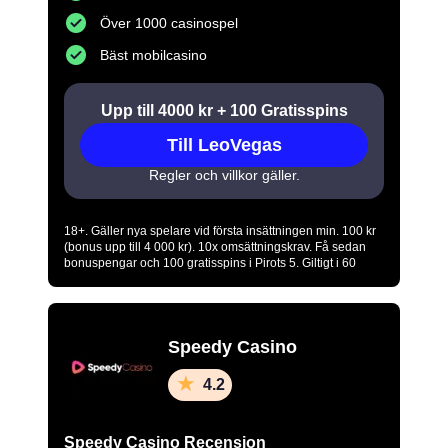
Över 1000 casinospel
Bäst mobilcasino
Upp till 4000 kr + 100 Gratisspins
Till LeoVegas
Regler och villkor gäller.
18+. Gäller nya spelare vid första insättningen min. 100 kr
(bonus upp till 4 000 kr). 10x omsättningskrav. Få sedan
bonuspengar och 100 gratisspins i Pirots 5. Giltigt i 60
dagar. Regler & villkor gäller. Regler & villkor gäller.
www.stodlinjen.se
www.spelpaus.se
-
. Spela
ansvarsfullt.
Speedy Casino
4.2
Speedy Casino Recension