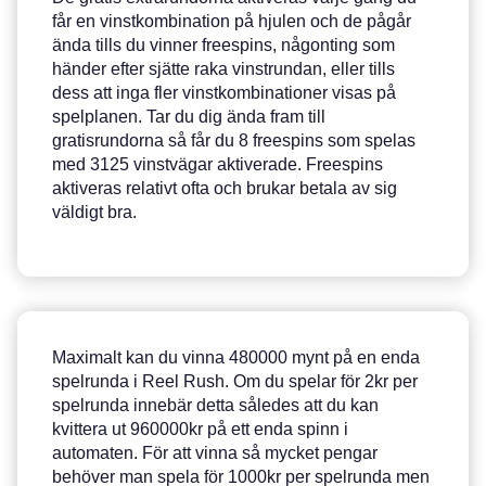
får en vinstkombination på hjulen och de pågår
ända tills du vinner freespins, någonting som
händer efter sjätte raka vinstrundan, eller tills
dess att inga fler vinstkombinationer visas på
spelplanen. Tar du dig ända fram till
gratisrundorna så får du 8 freespins som spelas
med 3125 vinstvägar aktiverade. Freespins
aktiveras relativt ofta och brukar betala av sig
väldigt bra.
Maximalt kan du vinna 480000 mynt på en enda
spelrunda i Reel Rush. Om du spelar för 2kr per
spelrunda innebär detta således att du kan
kvittera ut 960000kr på ett enda spinn i
automaten. För att vinna så mycket pengar
behöver man spela för 1000kr per spelrunda men