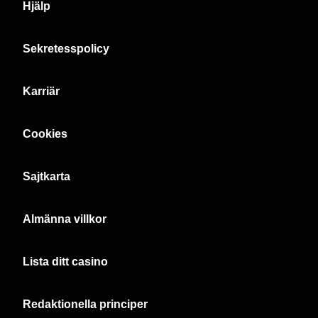
Hjälp
Sekretesspolicy
Karriär
Cookies
Sajtkarta
Almänna villkor
Lista ditt casino
Redaktionella principer