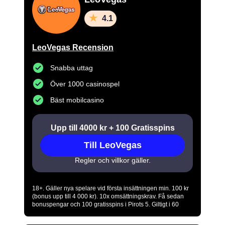
4.1
LeoVegas Recension
Snabba uttag
Över 1000 casinospel
Bäst mobilcasino
Upp till 4000 kr + 100 Gratisspins
Till LeoVegas
Regler och villkor gäller.
18+. Gäller nya spelare vid första insättningen min. 100 kr
(bonus upp till 4 000 kr). 10x omsättningskrav. Få sedan
bonuspengar och 100 gratisspins i Pirots 5. Giltigt i 60
dagar. Regler & villkor gäller. Regler & villkor gäller.
www.stodlinjen.se
www.spelpaus.se
-
. Spela