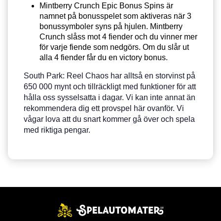
Mintberry Crunch Epic Bonus Spins är
namnet på bonusspelet som aktiveras när 3
bonussymboler syns på hjulen. Mintberry
Crunch slåss mot 4 fiender och du vinner mer
för varje fiende som nedgörs. Om du slår ut
alla 4 fiender får du en victory bonus.
South Park: Reel Chaos har alltså en storvinst på
650 000 mynt och tillräckligt med funktioner för att
hålla oss sysselsatta i dagar. Vi kan inte annat än
rekommendera dig ett provspel här ovanför. Vi
vågar lova att du snart kommer gå över och spela
med riktiga pengar.