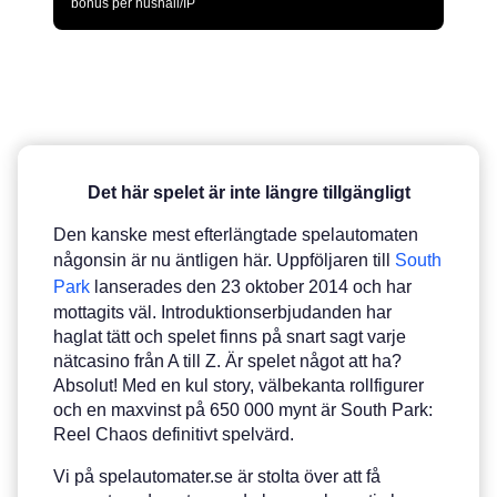
bonus per hushåll/IP
Det här spelet är inte längre tillgängligt
Den kanske mest efterlängtade spelautomaten
någonsin är nu äntligen här. Uppföljaren till
South
Park
lanserades den 23 oktober 2014 och har
mottagits väl. Introduktionserbjudanden har
haglat tätt och spelet finns på snart sagt varje
nätcasino från A till Z. Är spelet något att ha?
Absolut! Med en kul story, välbekanta rollfigurer
och en maxvinst på 650 000 mynt är South Park:
Reel Chaos definitivt spelvärd.
Vi på spelautomater.se är stolta över att få