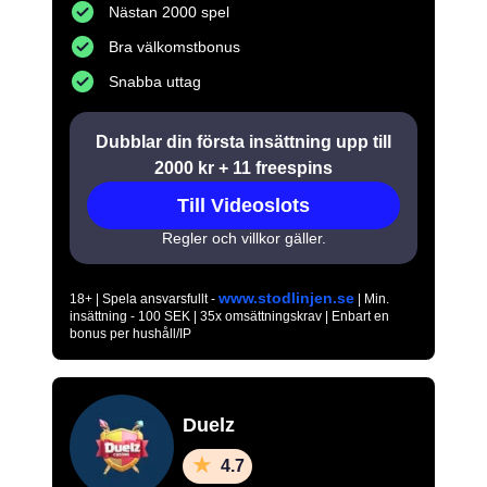
Nästan 2000 spel
Bra välkomstbonus
Snabba uttag
Dubblar din första insättning upp till
2000 kr + 11 freespins
Till Videoslots
Regler och villkor gäller.
www.stodlinjen.se
18+ | Spela ansvarsfullt -
| Min.
insättning - 100 SEK | 35x omsättningskrav | Enbart en
bonus per hushåll/IP
Duelz
4.7