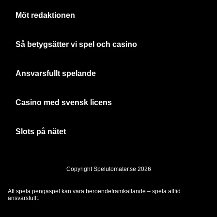
Möt redaktionen
Så betygsätter vi spel och casino
Ansvarsfullt spelande
Casino med svensk licens
Slots på nätet
Copyright Spelutomater.se 2026
Att spela pengaspel kan vara beroendeframkallande – spela alltid
ansvarsfullt.