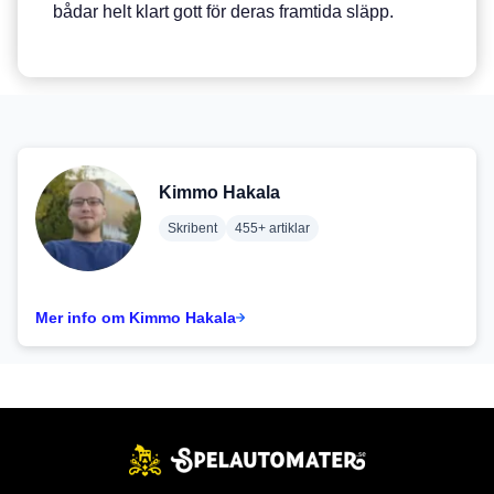
bådar helt klart gott för deras framtida släpp.
Kimmo Hakala
Skribent
455+ artiklar
Mer info om Kimmo Hakala