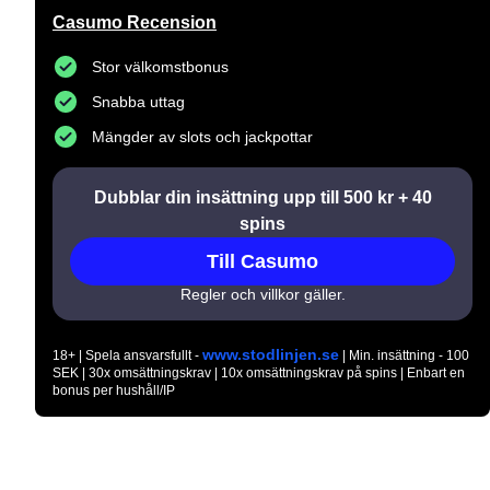
Casumo Recension
Stor välkomstbonus
Snabba uttag
Mängder av slots och jackpottar
Dubblar din insättning upp till 500 kr + 40
spins
Till Casumo
Regler och villkor gäller.
www.stodlinjen.se
18+ | Spela ansvarsfullt -
| Min. insättning - 100
SEK | 30x omsättningskrav | 10x omsättningskrav på spins | Enbart en
bonus per hushåll/IP