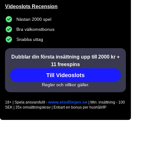
Videoslots Recension
Nästan 2000 spel
Bra välkomstbonus
Snabba uttag
Dubblar din första insättning upp till 2000 kr +
11 freespins
Till Videoslots
Regler och villkor gäller.
www.stodlinjen.se
18+ | Spela ansvarsfullt -
| Min. insättning - 100
SEK | 35x omsättningskrav | Enbart en bonus per hushåll/IP