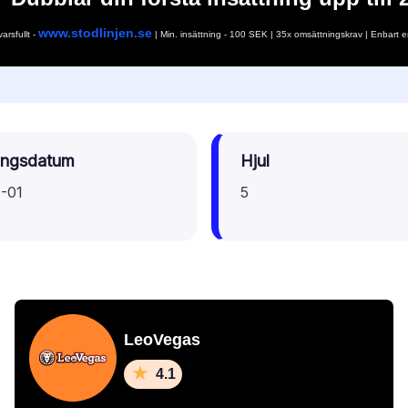
www.stodlinjen.se
arsfullt -
| Min. insättning - 100 SEK | 35x omsättningskrav | Enbart 
ingsdatum
Hjul
-01
5
LeoVegas
4.1