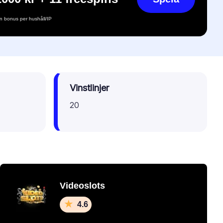
en bonus per hushåll/IP
Vinstlinjer
20
Videoslots
4.6