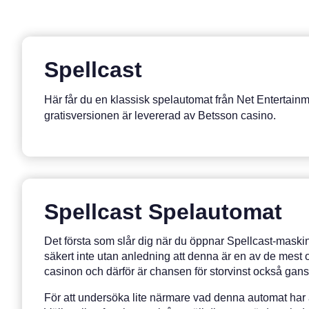
Spellcast
Här får du en klassisk spelautomat från Net Entertain
gratisversionen är levererad av Betsson casino.
Spellcast Spelautomat
Det första som slår dig när du öppnar Spellcast-maskin
säkert inte utan anledning att denna är en av de mest
casinon och därför är chansen för storvinst också gans
För att undersöka lite närmare vad denna automat har at