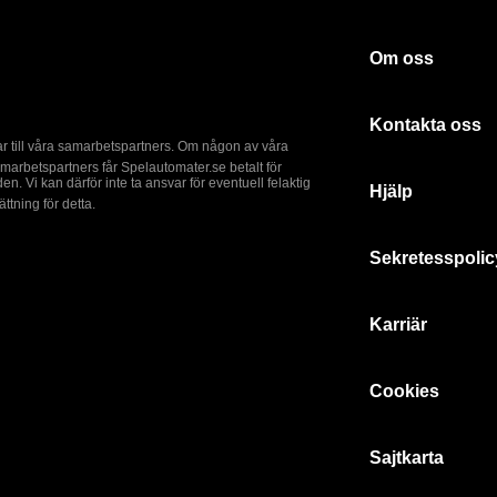
Om oss
Kontakta oss
ar till våra samarbetspartners. Om någon av våra
marbetspartners får Spelautomater.se betalt för
. Vi kan därför inte ta ansvar för eventuell felaktig
Hjälp
sättning för detta.
Sekretesspolic
Karriär
Cookies
Sajtkarta