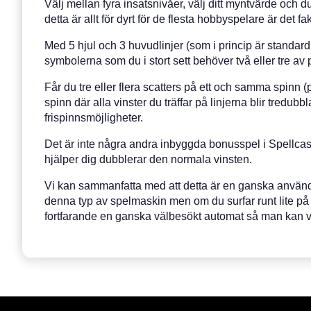
Välj mellan fyra insatsnivåer, välj ditt myntvärde och d
detta är allt för dyrt för de flesta hobbyspelare är det f
Med 5 hjul och 3 huvudlinjer (som i princip är standard
symbolerna som du i stort sett behöver två eller tre av p
Får du tre eller flera scatters på ett och samma spinn
spinn där alla vinster du träffar på linjerna blir tredu
frispinnsmöjligheter.
Det är inte några andra inbyggda bonusspel i Spellcas
hjälper dig dubblerar den normala vinsten.
Vi kan sammanfatta med att detta är en ganska användba
denna typ av spelmaskin men om du surfar runt lite på 
fortfarande en ganska välbesökt automat så man kan vä