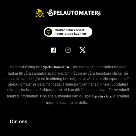
Marknadsför endast
licensierade kasinon
Marknadsföring hos
Spelautomater.se
: Den här sajten innehåller betalda
länkar till våra samarbetspartners. Om någon av våra besökare klickar på
dessa länkar och gör en insättning hos någon av våra samarbetspartners får
Spelautomater.se betalt för detta. Tredje part kan när som helst uppdatera
eller ändra bonusar/erbjudanden. Vi kan därför inte ta ansvar för eventuell
felaktig information. Hos spelautomater kan du spela
gratis slots
, vi erhåller
ingen ersättning för detta.
Om oss