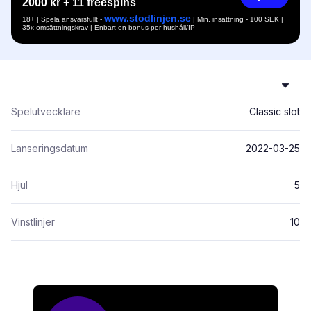
2000 kr + 11 freespins
www.stodlinjen.se
18+ | Spela ansvarsfullt -
| Min. insättning - 100 SEK |
35x omsättningskrav | Enbart en bonus per hushåll/IP
Spelutvecklare
Classic slot
Lanseringsdatum
2022-03-25
Hjul
5
Vinstlinjer
10