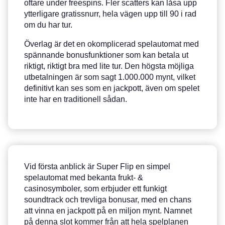
oftare under freespins. Fler scatters kan låsa upp
ytterligare gratissnurr, hela vägen upp till 90 i rad
om du har tur.
Överlag är det en okomplicerad spelautomat med
spännande bonusfunktioner som kan betala ut
riktigt, riktigt bra med lite tur. Den högsta möjliga
utbetalningen är som sagt 1.000.000 mynt, vilket
definitivt kan ses som en jackpott, även om spelet
inte har en traditionell sådan.
Vid första anblick är Super Flip en simpel
spelautomat med bekanta frukt- &
casinosymboler, som erbjuder ett funkigt
soundtrack och trevliga bonusar, med en chans
att vinna en jackpott på en miljon mynt. Namnet
på denna slot kommer från att hela spelplanen