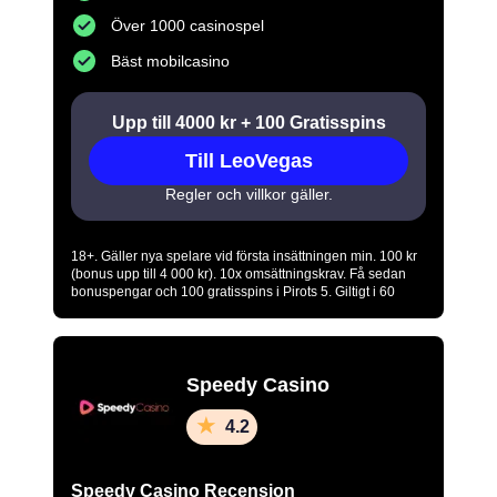
Över 1000 casinospel
Bäst mobilcasino
Upp till 4000 kr + 100 Gratisspins
Till LeoVegas
Regler och villkor gäller.
18+. Gäller nya spelare vid första insättningen min. 100 kr
(bonus upp till 4 000 kr). 10x omsättningskrav. Få sedan
bonuspengar och 100 gratisspins i Pirots 5. Giltigt i 60
dagar. Regler & villkor gäller. Regler & villkor gäller.
www.stodlinjen.se
www.spelpaus.se
-
. Spela
ansvarsfullt.
Speedy Casino
4.2
Speedy Casino Recension