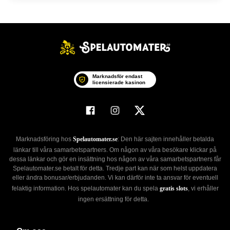
Marknadsför endast
licensierade kasinon
Marknadsföring hos
Spelautomater.se
: Den här sajten innehåller betalda
länkar till våra samarbetspartners. Om någon av våra besökare klickar på
dessa länkar och gör en insättning hos någon av våra samarbetspartners får
Spelautomater.se betalt för detta. Tredje part kan när som helst uppdatera
eller ändra bonusar/erbjudanden. Vi kan därför inte ta ansvar för eventuell
felaktig information. Hos spelautomater kan du spela
gratis slots
, vi erhåller
ingen ersättning för detta.