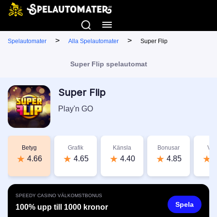
>
>
Spelautomater
Alla Spelautomater
Super Flip
Super Flip spelautomat
Super Flip
Play'n GO
Betyg
Grafik
Känsla
Bonusar
Vär
4.66
4.65
4.40
4.85
4
SPEEDY CASINO VÄLKOMSTBONUS
Spela
100% upp till 1000 kronor