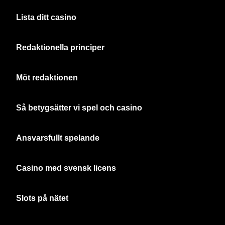
Lista ditt casino
Redaktionella principer
Möt redaktionen
Så betygsätter vi spel och casino
Ansvarsfullt spelande
Casino med svensk licens
Slots på nätet