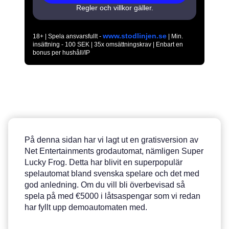
Regler och villkor gäller.
www.stodlinjen.se
18+ | Spela ansvarsfullt -
| Min.
insättning - 100 SEK | 35x omsättningskrav | Enbart en
bonus per hushåll/IP
På denna sidan har vi lagt ut en gratisversion av
Net Entertainments grodautomat, nämligen Super
Lucky Frog. Detta har blivit en superpopulär
spelautomat bland svenska spelare och det med
god anledning. Om du vill bli överbevisad så
spela på med €5000 i låtsaspengar som vi redan
har fyllt upp demoautomaten med.