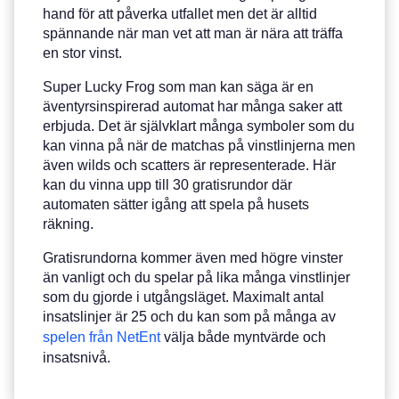
hand för att påverka utfallet men det är alltid
spännande när man vet att man är nära att träffa
en stor vinst.
Super Lucky Frog som man kan säga är en
äventyrsinspirerad automat har många saker att
erbjuda. Det är självklart många symboler som du
kan vinna på när de matchas på vinstlinjerna men
även wilds och scatters är representerade. Här
kan du vinna upp till 30 gratisrundor där
automaten sätter igång att spela på husets
räkning.
Gratisrundorna kommer även med högre vinster
än vanligt och du spelar på lika många vinstlinjer
som du gjorde i utgångsläget. Maximalt antal
insatslinjer är 25 och du kan som på många av
spelen från NetEnt
välja både myntvärde och
insatsnivå.