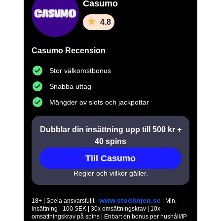
Casumo
4.8
Casumo Recension
Stor välkomstbonus
Snabba uttag
Mängder av slots och jackpottar
Dubblar din insättning upp till 500 kr +
40 spins
Till Casumo
Regler och villkor gäller.
www.stodlinjen.se
18+ | Spela ansvarsfullt -
| Min.
insättning - 100 SEK | 30x omsättningskrav | 10x
omsättningskrav på spins | Enbart en bonus per hushåll/IP