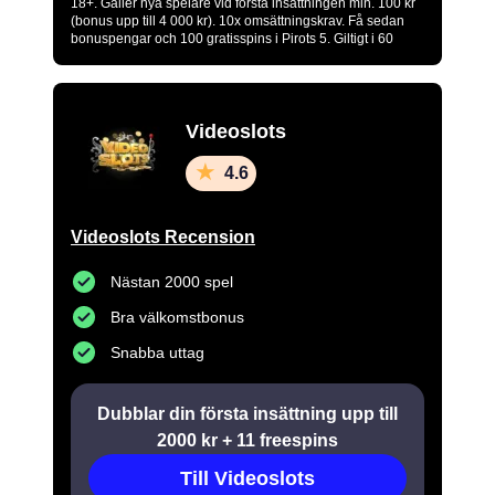
18+. Gäller nya spelare vid första insättningen min. 100 kr
(bonus upp till 4 000 kr). 10x omsättningskrav. Få sedan
bonuspengar och 100 gratisspins i Pirots 5. Giltigt i 60
dagar. Regler & villkor gäller. Regler & villkor gäller.
www.stodlinjen.se
www.spelpaus.se
-
. Spela
ansvarsfullt.
Videoslots
4.6
Videoslots Recension
Nästan 2000 spel
Bra välkomstbonus
Snabba uttag
Dubblar din första insättning upp till
2000 kr + 11 freespins
Till Videoslots