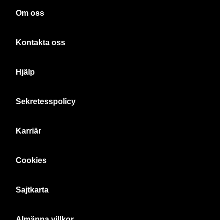
Om oss
Kontakta oss
Hjälp
Sekretesspolicy
Karriär
Cookies
Sajtkarta
Almänna villkor