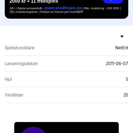
2000 kr + 11 freespins
www.stodlinjen.se
18+ | Spela ansvarsfullt -
| Min. insättning - 100 SEK |
35x omsättningskrav | Enbart en bonus per hushåll/IP
Spelutvecklare
NetEnt
Lanseringsdatum
2011-06-07
Hjul
5
Vinstlinjer
25