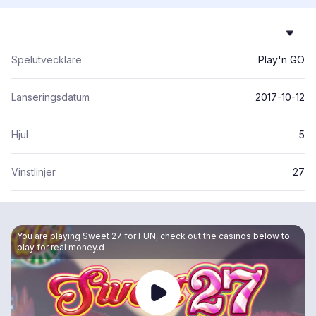
Spelutvecklare
Play'n GO
Lanseringsdatum
2017-10-12
Hjul
5
Vinstlinjer
27
You are playing Sweet 27 for FUN, check out the casinos below to
play for real money.d