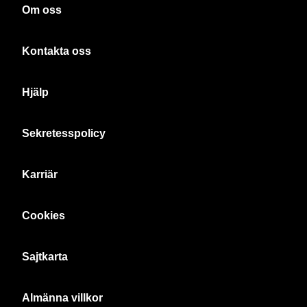
Om oss
Kontakta oss
Hjälp
Sekretesspolicy
Karriär
Cookies
Sajtkarta
Almänna villkor