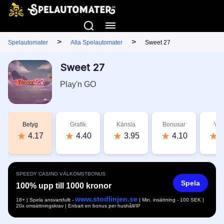
>
>
Spelautomater
Alla Spelautomater
Sweet 27
Sweet 27
Play'n GO
Betyg
Grafik
Känsla
Bonusar
Vär
4.17
4.40
3.95
4.10
4
SPEEDY CASINO VÄLKOMSTBONUS
Spela
100% upp till 1000 kronor
www.stodlinjen.se
18+ | Spela ansvarsfullt -
| Min. insättning - 100 SEK |
20x omsättningskrav | Enbart en bonus per hushåll/IP