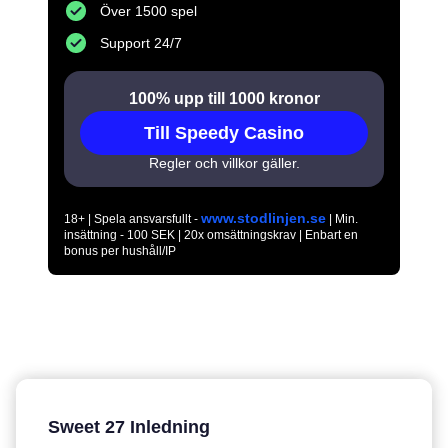
Över 1500 spel
Support 24/7
100% upp till 1000 kronor
Till Speedy Casino
Regler och villkor gäller.
www.stodlinjen.se
18+ | Spela ansvarsfullt -
| Min.
insättning - 100 SEK | 20x omsättningskrav | Enbart en
bonus per hushåll/IP
Sweet 27 Inledning