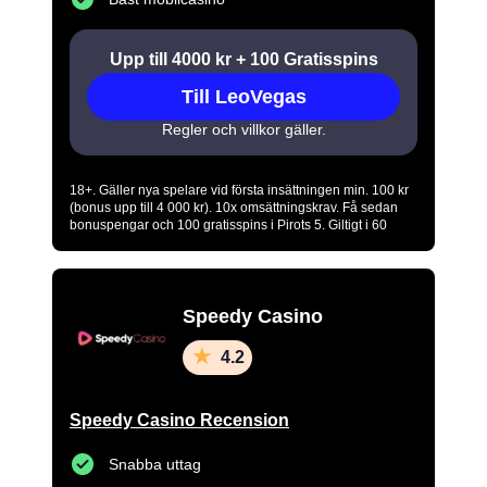
Upp till 4000 kr + 100 Gratisspins
Till LeoVegas
Regler och villkor gäller.
18+. Gäller nya spelare vid första insättningen min. 100 kr
(bonus upp till 4 000 kr). 10x omsättningskrav. Få sedan
bonuspengar och 100 gratisspins i Pirots 5. Giltigt i 60
dagar. Regler & villkor gäller. Regler & villkor gäller.
www.stodlinjen.se
www.spelpaus.se
-
. Spela
ansvarsfullt.
Speedy Casino
4.2
Speedy Casino Recension
Snabba uttag