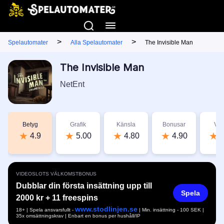
>
>
Spelautomater
Alla Spelautomater
The Invisible Man
The Invisible Man
NetEnt
Betyg
Grafik
Känsla
Bonusar
Vär
4.9
5.00
4.80
4.90
4
VIDEOSLOTS VÄLKOMSTBONUS
Dubblar din första insättning upp till
Spela
2000 kr + 11 freespins
www.stodlinjen.se
18+ | Spela ansvarsfullt -
| Min. insättning - 100 SEK |
35x omsättningskrav | Enbart en bonus per hushåll/IP