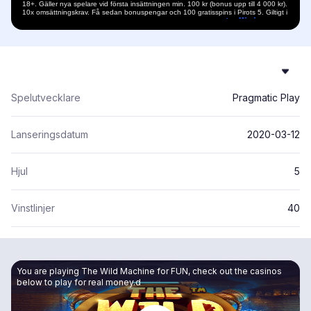
18+. Gäller nya spelare vid första insättningen min. 100 kr (bonus upp till 4 000 kr).
10x omsättningskrav. Få sedan bonuspengar och 100 gratisspins i Pirots 5. Giltigt i
www.stodlinjen.se
60 dagar. Regler & villkor gäller. Regler & villkor gäller.
-
www.spelpaus.se
. Spela ansvarsfullt.
Spelutvecklare
Pragmatic Play
Lanseringsdatum
2020-03-12
Hjul
5
Vinstlinjer
40
You are playing The Wild Machine for FUN, check out the casinos
below to play for real money.d