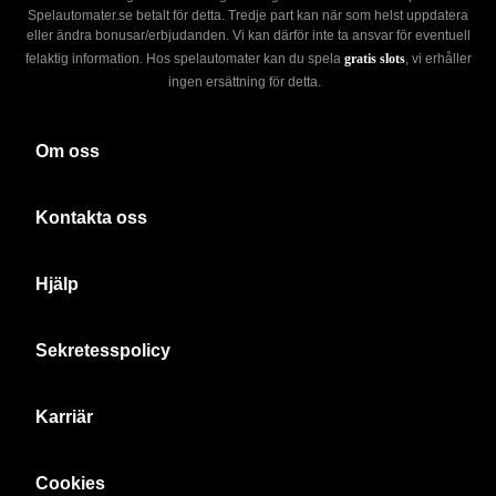
Spelautomater.se betalt för detta. Tredje part kan när som helst uppdatera
eller ändra bonusar/erbjudanden. Vi kan därför inte ta ansvar för eventuell
felaktig information. Hos spelautomater kan du spela
gratis slots
, vi erhåller
ingen ersättning för detta.
Om oss
Kontakta oss
Hjälp
Sekretesspolicy
Karriär
Cookies