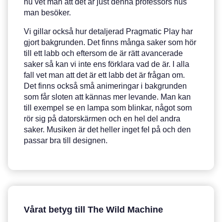
nu vet man att det är just denna professors hus
man besöker.
Vi gillar också hur detaljerad Pragmatic Play har
gjort bakgrunden. Det finns många saker som hör
till ett labb och eftersom de är rätt avancerade
saker så kan vi inte ens förklara vad de är. I alla
fall vet man att det är ett labb det är frågan om.
Det finns också små animeringar i bakgrunden
som får sloten att kännas mer levande. Man kan
till exempel se en lampa som blinkar, något som
rör sig på datorskärmen och en hel del andra
saker. Musiken är det heller inget fel på och den
passar bra till designen.
Vårat betyg till The Wild Machine