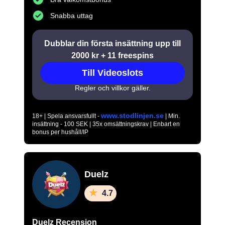
Snabba uttag
Dubblar din första insättning upp till
2000 kr + 11 freespins
Till Videoslots
Regler och villkor gäller.
www.stodlinjen.se
18+ | Spela ansvarsfullt -
| Min.
insättning - 100 SEK | 35x omsättningskrav | Enbart en
bonus per hushåll/IP
Duelz
4.7
Duelz Recension