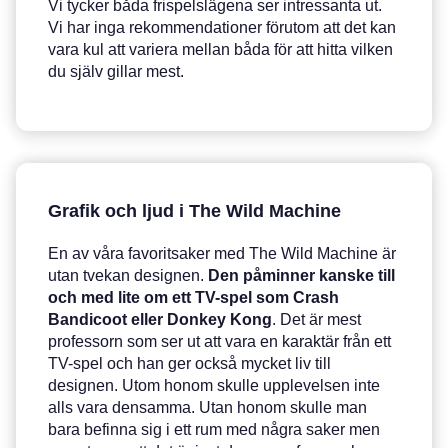
Vi tycker båda frispelslägena ser intressanta ut.
Vi har inga rekommendationer förutom att det kan
vara kul att variera mellan båda för att hitta vilken
du själv gillar mest.
Grafik och ljud i The Wild Machine
En av våra favoritsaker med The Wild Machine är
utan tvekan designen.
Den påminner kanske till
och med lite om ett TV-spel som Crash
Bandicoot eller Donkey Kong
. Det är mest
professorn som ser ut att vara en karaktär från ett
TV-spel och han ger också mycket liv till
designen. Utom honom skulle upplevelsen inte
alls vara densamma. Utan honom skulle man
bara befinna sig i ett rum med några saker men