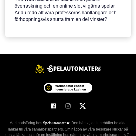
överraskning och en online slot vi gärna spelar.
Är du redo att vara professorns hantlangare och
förhoppningsvis snurra fram en del vinster?
Marknadsför endast
licensierade kasinon
Marknadsföring hos
Spelautomater.se
: Den här sajten innehåller betalda
länkar till våra samarbetspartners. Om någon av våra besökare klickar på
dessa länkar och gör en insättning hos någon av våra samarbetspartners får