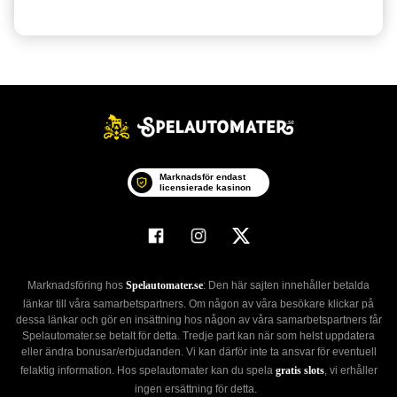
Marknadsför endast
licensierade kasinon
Marknadsföring hos
Spelautomater.se
: Den här sajten innehåller betalda
länkar till våra samarbetspartners. Om någon av våra besökare klickar på
dessa länkar och gör en insättning hos någon av våra samarbetspartners får
Spelautomater.se betalt för detta. Tredje part kan när som helst uppdatera
eller ändra bonusar/erbjudanden. Vi kan därför inte ta ansvar för eventuell
felaktig information. Hos spelautomater kan du spela
gratis slots
, vi erhåller
ingen ersättning för detta.