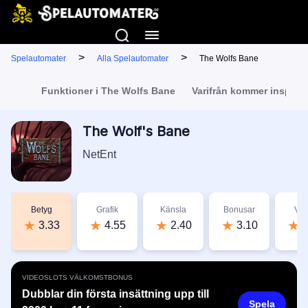
>
>
Spelautomater
Alla Spelautomater
The Wolfs Bane
Funktioner i The Wolfs Bane
Varifrån kommer inspirat
The Wolf's Bane
NetEnt
Betyg
Grafik
Känsla
Bonusar
Vär
3.33
4.55
2.40
3.10
3
VIDEOSLOTS VÄLKOMSTBONUS
Dubblar din första insättning upp till
Spela