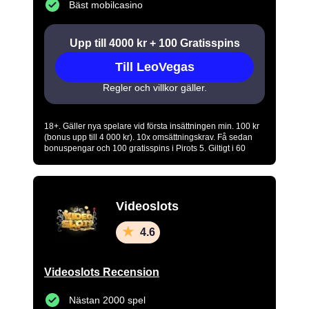
Bäst mobilcasino
Upp till 4000 kr + 100 Gratisspins
Till LeoVegas
Regler och villkor gäller.
18+. Gäller nya spelare vid första insättningen min. 100 kr
(bonus upp till 4 000 kr). 10x omsättningskrav. Få sedan
bonuspengar och 100 gratisspins i Pirots 5. Giltigt i 60
dagar. Regler & villkor gäller. Regler & villkor gäller.
www.stodlinjen.se
www.spelpaus.se
-
. Spela
ansvarsfullt.
Videoslots
4.6
Videoslots Recension
Nästan 2000 spel