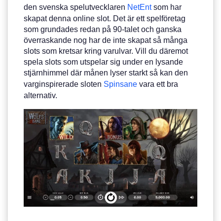
den svenska spelutvecklaren
NetEnt
som har
skapat denna online slot. Det är ett spelföretag
som grundades redan på 90-talet och ganska
överraskande nog har de inte skapat så många
slots som kretsar kring varulvar. Vill du däremot
spela slots som utspelar sig under en lysande
stjärnhimmel där månen lyser starkt så kan den
varginspirerade sloten
Spinsane
vara ett bra
alternativ.