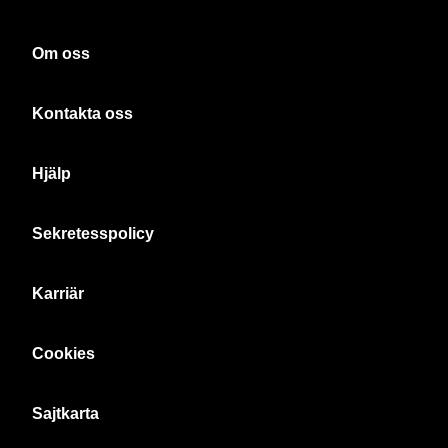
Om oss
Kontakta oss
Hjälp
Sekretesspolicy
Karriär
Cookies
Sajtkarta