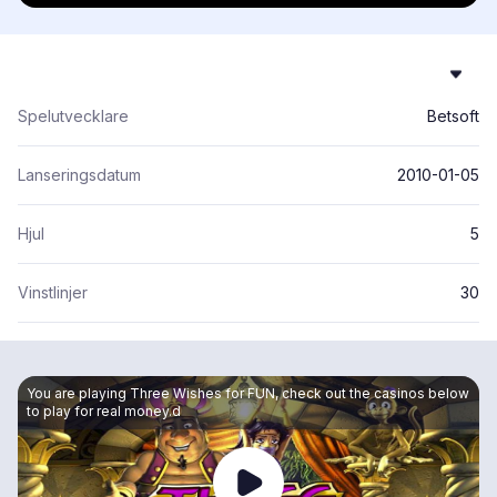
Spelutvecklare
Betsoft
Lanseringsdatum
2010-01-05
Hjul
5
Vinstlinjer
30
You are playing Three Wishes for FUN, check out the casinos below
to play for real money.d