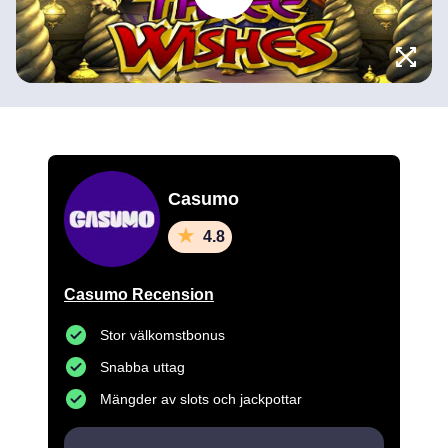
Casumo
4.8
Casumo Recension
Stor välkomstbonus
Snabba uttag
Mängder av slots och jackpottar