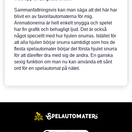
Sammanfattningsvis kan man säga att det här har
blivit en av favoritautomaterna för mig.
Animationerna är helt enkelt snygga och spelet
har fin grafik och behagligt ljud. Det är också
något speciellt med hur hjulen snurras. Istället för
att alla hjulen börjar snurra samtidigt som hos de
flesta spelautomater börjar det första hjulet snurra
för att därefter dra med sig de andra. En ganska
sexig funktion om man nu kan använda ett sånt
ord för en spelautomat på nätet.