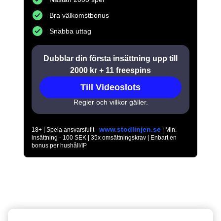
Bra välkomstbonus
Snabba uttag
Dubblar din första insättning upp till
2000 kr + 11 freespins
Till Videoslots
Regler och villkor gäller.
www.stodlinjen.se
18+ | Spela ansvarsfullt -
| Min.
insättning - 100 SEK | 35x omsättningskrav | Enbart en
bonus per hushåll/IP