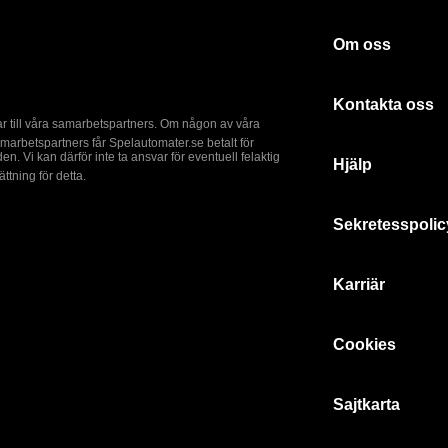
Om oss
Kontakta oss
ar till våra samarbetspartners. Om någon av våra
marbetspartners får Spelautomater.se betalt för
. Vi kan därför inte ta ansvar för eventuell felaktig
Hjälp
sättning för detta.
Sekretesspolic
Karriär
Cookies
Sajtkarta