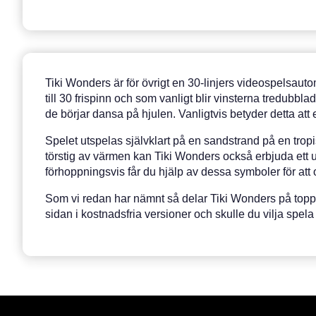
Tiki Wonders är för övrigt en 30-linjers videospelsaut
till 30 frispinn och som vanligt blir vinsterna tredubb
de börjar dansa på hjulen. Vanligtvis betyder detta att e
Spelet utspelas självklart på en sandstrand på en tropi
törstig av värmen kan Tiki Wonders också erbjuda ett u
förhoppningsvis får du hjälp av dessa symboler för at
Som vi redan har nämnt så delar Tiki Wonders på top
sidan i kostnadsfria versioner och skulle du vilja spel