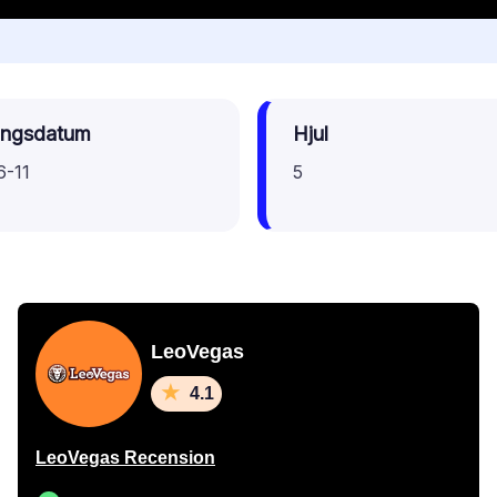
ingsdatum
Hjul
6-11
5
LeoVegas
4.1
LeoVegas Recension