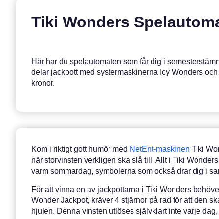
Tiki Wonders Spelautom
Här har du spelautomaten som får dig i semesterstämn
delar jackpott med systermaskinerna Icy Wonders och 
kronor.
Kom i riktigt gott humör med
NetEnt-maskinen
Tiki Won
när storvinsten verkligen ska slå till. Allt i Tiki Won
varm sommardag, symbolerna som också drar dig i sa
För att vinna en av jackpottarna i Tiki Wonders behöve
Wonder Jackpot, kräver 4 stjärnor på rad för att den s
hjulen. Denna vinsten utlöses självklart inte varje da