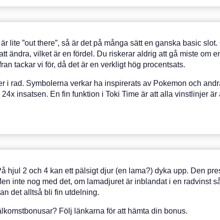
är lite ”out there”, så är det på många sätt en ganska basic sl
att ändra, vilket är en fördel. Du riskerar aldrig att gå miste om e
n tackar vi för, då det är en verkligt hög procentsats.
ler i rad. Symbolerna verkar ha inspirerats av Pokemon och andra
4x insatsen. En fin funktion i Toki Time är att alla vinstlinjer är 
På hjul 2 och 4 kan ett pälsigt djur (en lama?) dyka upp. Den pr
Men inte nog med det, om lamadjuret är inblandat i en radvinst så
det alltså bli fin utdelning.
lkomstbonusar? Följ länkarna för att hämta din bonus.