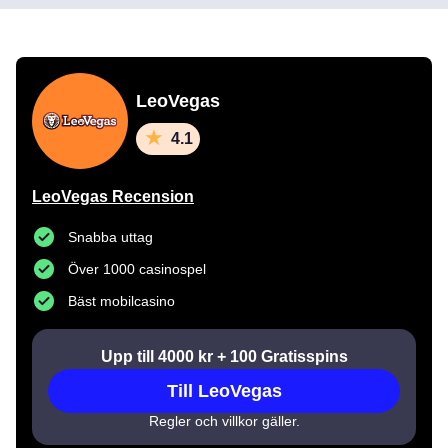
LeoVegas
4.1
LeoVegas Recension
Snabba uttag
Över 1000 casinospel
Bäst mobilcasino
Upp till 4000 kr + 100 Gratisspins
Till LeoVegas
Regler och villkor gäller.