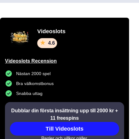
Videoslots
4.6
Videoslots Recension
Nästan 2000 spel
Bra välkomstbonus
Snabba uttag
Dubblar din första insättning upp till 2000 kr +
11 freespins
Till Videoslots
Regler och villkor gäller.