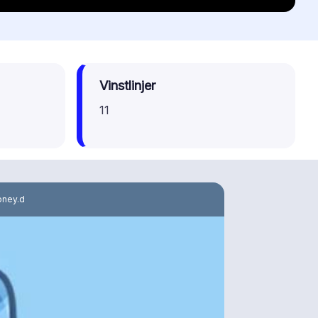
Vinstlinjer
11
oney.d