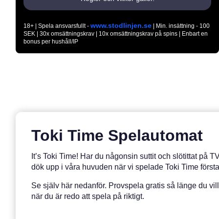
www.stodlinjen.se
18+ | Spela ansvarsfullt -
| Min. insättning - 100
SEK | 30x omsättningskrav | 10x omsättningskrav på spins | Enbart en
bonus per hushåll/IP
Toki Time Spelautomat
It’s Toki Time! Har du någonsin suttit och slötittat på
dök upp i våra huvuden när vi spelade Toki Time första
Se själv här nedanför. Provspela gratis så länge du vi
när du är redo att spela på riktigt.