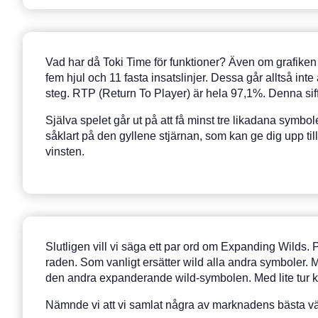
Vad har då Toki Time för funktioner? Även om grafiken 
fem hjul och 11 fasta insatslinjer. Dessa går alltså inte 
steg. RTP (Return To Player) är hela 97,1%. Denna siffra
Själva spelet går ut på att få minst tre likadana symbo
såklart på den gyllene stjärnan, som kan ge dig upp till 2
vinsten.
Slutligen vill vi säga ett par ord om Expanding Wilds. 
raden. Som vanligt ersätter wild alla andra symboler. 
den andra expanderande wild-symbolen. Med lite tur kan 
Nämnde vi att vi samlat några av marknadens bästa vä