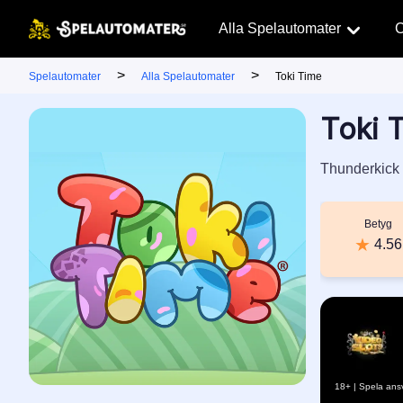
Alla Spelautomater
C
>
>
Spelautomater
Alla Spelautomater
Toki Time
Toki 
Thunderkick
Betyg
4.56
18+ | Spela ansv