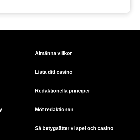
Almänna villkor
Lista ditt casino
Redaktionella principer
y
Möt redaktionen
Så betygsätter vi spel och casino